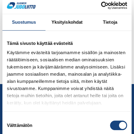
Suomisport on koko urheiluyhteisön oma digitaalinen
palvelu, joka helpottaa lajiliittojen, seurojen ja liikkujien
Suostumus
Yksityiskohdat
Tietoja
arkea. Judoliitto ja judoseurat ovat hyödyntäneet
Suomisportia jo useita vuosia. Judoliiton lisenssi
ostetaan ja moniin tapahtumiin ilmoittaudutaan siellä.
Tämä sivusto käyttää evästeitä
Monet judoseurat käyttävät taitavasti jäsenhallintaa,
Käytämme evästeitä tarjoamamme sisällön ja mainosten
ottavat vastaan ilmoittautumiset kursseille ja myyvät
räätälöimiseen, sosiaalisen median ominaisuuksien
harjoitusmaksut siellä. Yhä useampi seura on myös
tukemiseen ja kävijämäärämme analysoimiseen. Lisäksi
alkanut hyödyntämään harjoitusten osallistumislistojen
jaamme sosiaalisen median, mainosalan ja analytiikka-
ylläpitämistä Suomisportissa. […]
alan kumppaneillemme tietoja siitä, miten käytät
sivustoamme. Kumppanimme voivat yhdistää näitä
Yhteystiedot
tietoja muihin tietoihin, joita olet antanut heille tai joita on
Suomen Judoliitto
kerätty, kun olet käyttänyt heidän palvelujaan.
Olympiastadion
Paavo Nurmen tie 1
Suostumuksen
Välttämätön
00250 Helsinki
valinta