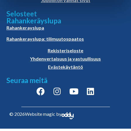
Judoliiton vanhat sivut
Selosteet
Rahankeräyslupa
Rahankerayslupa
Rahankerayslupa: tilimuutospaatos
Rekisteriseloste
Yhdenvertaisuus ja vastuullisuus
Evästekäytäntö
Seuraa meitä
© 2026
Website magic by