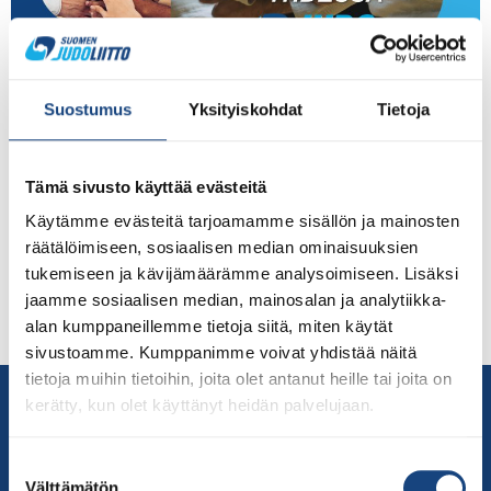
Tule mukaan uudistamaan Suomen judoa yhdessä
Suostumus
Yksityiskohdat
Tietoja
muiden seuratoimijoiden ja Judoliiton henkilöstön
kanssa 15.-16.4.2023 Varalaan! Pääsiäisen jälkeisenä
viikonloppuna käynnistetään strategiatyö tuleville
Tämä sivusto käyttää evästeitä
vuosille. Tavoitteena on suunnitella yhdessä, mihin
Käytämme evästeitä tarjoamamme sisällön ja mainosten
suuntaan suomalaista judotoimintaa halutaan viedä ja
räätälöimiseen, sosiaalisen median ominaisuuksien
millaisin toimenpitein. Mukaan on kutsuttu jokaisesta
tukemiseen ja kävijämäärämme analysoimiseen. Lisäksi
judoseurausta avainhenkilöt (2), Judoliiton hallituksen
jaamme sosiaalisen median, mainosalan ja analytiikka-
jäsenet sekä valiokunnat ja komissiot ja liiton
alan kumppaneillemme tietoja siitä, miten käytät
työntekijät. Viime vuodet ovat sisältäneet […]
sivustoamme. Kumppanimme voivat yhdistää näitä
tietoja muihin tietoihin, joita olet antanut heille tai joita on
Yhteystiedot
kerätty, kun olet käyttänyt heidän palvelujaan.
Suomen Judoliitto
Olympiastadion
Suostumuksen
Välttämätön
Paavo Nurmen tie 1