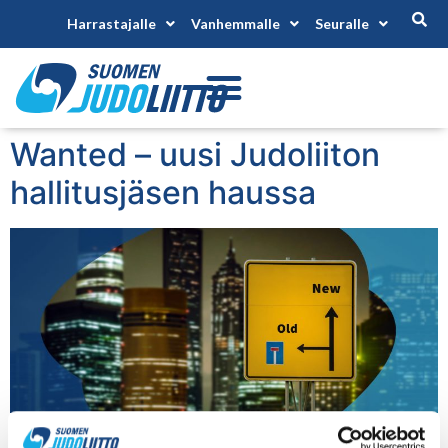
Harrastajalle
Vanhemmalle
Seuralle
Wanted – uusi Judoliiton
hallitusjäsen haussa
WANTED! Tarmokas hallitusehdokas, jonka sydän sykkii