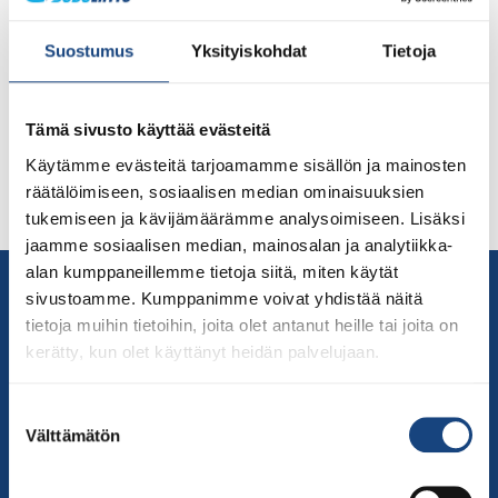
judolle. Henkilö, jolla on halu tulla mukaan nostamaan
Suomen judoa sille tasolle, jolle se kuuluu. Judoliiton
Suostumus
Yksityiskohdat
Tietoja
syyskokous valitsee 20.11.2021 pidettävässä
vuosikokouksessa uusia hallitusjäseniä eurovuoroisten
tilalle seuraavaksi kolmivuotiskaudeksi. Oletko Sinä
Tämä sivusto käyttää evästeitä
etsimämme henkilö? Olet, mikäli olet valmis
Käytämme evästeitä tarjoamamme sisällön ja mainosten
palvelemaan Suomen judoyhteisöä eli Judoliiton
räätälöimiseen, sosiaalisen median ominaisuuksien
jäsenseuroja ja tunnistat itsesi seuraavista
tukemiseen ja kävijämäärämme analysoimiseen. Lisäksi
ominaisuuksista: Työtä pelkäämätön ja […]
jaamme sosiaalisen median, mainosalan ja analytiikka-
alan kumppaneillemme tietoja siitä, miten käytät
Yhteystiedot
sivustoamme. Kumppanimme voivat yhdistää näitä
Suomen Judoliitto
tietoja muihin tietoihin, joita olet antanut heille tai joita on
Olympiastadion
kerätty, kun olet käyttänyt heidän palvelujaan.
Paavo Nurmen tie 1
00250 Helsinki
Suostumuksen
Välttämätön
Puh.
050-384 7563
valinta
Soittoaika 8.00 – 15.30