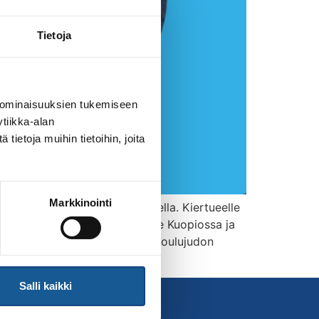
Tietoja
 ominaisuuksien tukemiseen
tiikka-alan
ietoja muihin tietoihin, joita
Markkinointi
äätökseen helmikuun alkupuolella. Kiertueelle
iin. Media nosti kiertuetta esille Kuopiossa ja
avoitteista tärkeimmät olivat koulujudon
Salli kaikki