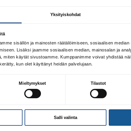
Yksityiskohdat
itä
mme sisällön ja mainosten räätälöimiseen, sosiaalisen median
iseen. Lisäksi jaamme sosiaalisen median, mainosalan ja analy
, miten käytät sivustoamme. Kumppanimme voivat yhdistää näitä t
n kerätty, kun olet käyttänyt heidän palvelujaan.
Mieltymykset
Tilastot
ksella rahoitetun koulujudohankkeen koulukiertueet tulivat p
ta ykkösluokkalaisista toisen asteen opiskelijoihin ja opettaj
ukaan uusia kokeilijoita lajin pariin. Hankkeen suorista t
a olisi mahdollisuus […]
Salli valinta