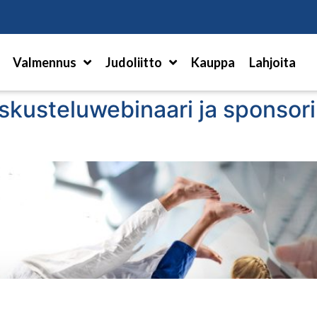
Hae
Valmennus
Judoliitto
Kauppa
Lahjoita
kusteluwebinaari ja sponsor