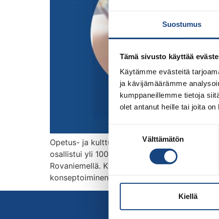
Suostumus
Tämä sivusto käyttää eväste
Käytämme evästeitä tarjoama
ja kävijämäärämme analysoim
kumppaneillemme tietoja siitä
olet antanut heille tai joita o
Suostumuksen
Välttämätön
valinta
Opetus- ja kulttuuriministeriön erityisavustu
osallistui yli 1000 henkilöä koulujen eri asteil
Rovaniemellä. Kiertueen myötä on myös saatu m
konseptoiminen, jotta seuroilla ympäri Suome
Kiellä