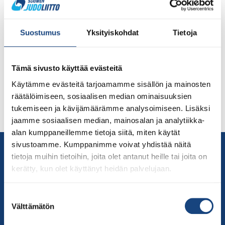
Judon kaksipäiväinen SM-tapahtuma kokosi tatamille
myös pitkästä aikaa ottelemaan sovelletun judon
Suostumus
Yksityiskohdat
Tietoja
kilpailijat ja veteraanijudokat. Lue alta Marita Kokkosen
ja Tom Pahlmannin kilpailuraportit päivästä ja lataa
itsellesi podium-kuvia sunnuntailta. Sovelletun judon
Tämä sivusto käyttää evästeitä
SM-kisat 8.5.2022 Teksti: Marita Kokkonen (Sovelletun
judon uranuurtaja, Tikkurilan Judokat) ”Vihdoinkin
Käytämme evästeitä tarjoamamme sisällön ja mainosten
päästiin kisatatamille ”, oli monen judokan ja
räätälöimiseen, sosiaalisen median ominaisuuksien
valmentajan kommentti, kun aloitettiin sunnuntaiaamuna
tukemiseen ja kävijämäärämme analysoimiseen. Lisäksi
sovelletun judon […]
jaamme sosiaalisen median, mainosalan ja analytiikka-
alan kumppaneillemme tietoja siitä, miten käytät
sivustoamme. Kumppanimme voivat yhdistää näitä
Yhteystiedot
tietoja muihin tietoihin, joita olet antanut heille tai joita on
Suomen Judoliitto
kerätty, kun olet käyttänyt heidän palvelujaan.
Olympiastadion
Paavo Nurmen tie 1
Suostumuksen
00250 Helsinki
Välttämätön
valinta
Puh.
050-384 7563