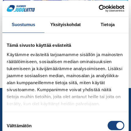
Järjestyksessä 40. sotilaiden judon MM-kilpailut
järjestetään Ranskassa Pariisin lähellä, Bretigny sur
Suostumus
Yksityiskohdat
Tietoja
Orgen kaupungissa 28.10. – 4.11.2021. Kilpailuissa on
yksilökisat, joukkuekisa ja paraurheilu. Kisoihin on
tulossa 25 maata ja 215 urheilijaa. Isoimmat joukkueet
Tämä sivusto käyttää evästeitä
on tulossa perinteisesti Venäjältä, Brasiliasta, Koreasta
Käytämme evästeitä tarjoamamme sisällön ja mainosten
ja Uzbekistanista. Suomi on kisojen ainoa Pohjoismaa.
räätälöimiseen, sosiaalisen median ominaisuuksien
Ottelukaaviot ja live-lähetykset löydät Kansainvälisen
tukemiseen ja kävijämäärämme analysoimiseen. Lisäksi
Judoliiton sivuilta täältä. Molemmat miehet ottelevat
jaamme sosiaalisen median, mainosalan ja analytiikka-
sunnuntaina […]
alan kumppaneillemme tietoja siitä, miten käytät
sivustoamme. Kumppanimme voivat yhdistää näitä
Yhteystiedot
tietoja muihin tietoihin, joita olet antanut heille tai joita on
kerätty, kun olet käyttänyt heidän palvelujaan.
Suomen Judoliitto
Olympiastadion
Suostumuksen
Paavo Nurmen tie 1
Välttämätön
valinta
00250 Helsinki