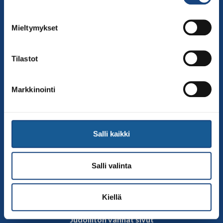
00250 Helsinki
Puh.
050-384 7563
Mieltymykset
Soittoaika 8.00 – 15.30
toimisto@judo.fi
Tilastot
Sivut
Yhteystiedot
Markkinointi
Judoliiton henkilöstö
Hallitus
Jäsenseurat
Salli kaikki
Kumppanit
Tapahtumakalenteri
Salli valinta
Linkkejä
Judoliiton uutiset
Kiellä
Materiaalit
Judoliiton vanhat sivut