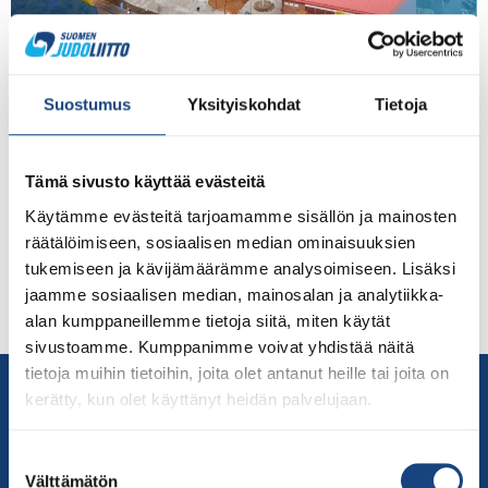
Toisen asteen urheiluoppilaitoksiin haetaan kevään
yhteishaussa 22.2.-22.3.2022. Judoliitto järjestää
Suostumus
Yksityiskohdat
Tietoja
infotilaisuuden Mäkelänrinteen lukion
judovalmennuksesta Teams-yhteydellä 13.2. klo 18:30.
Tilaisuus on tarkoitettu erityisesti 9. luokkalaisille,
Tämä sivusto käyttää evästeitä
heidän huoltajilleen ja valmentajilleen. Mukaan ovat
Käytämme evästeitä tarjoamamme sisällön ja mainosten
lämpimästi tervetulleita kaikki muutkin aiheesta
räätälöimiseen, sosiaalisen median ominaisuuksien
kiinnostuneet, kuten yläkouluikäisten vanhemmat,
tukemiseen ja kävijämäärämme analysoimiseen. Lisäksi
vaikka yhteishaku ei vielä olisikaan edessä.
jaamme sosiaalisen median, mainosalan ja analytiikka-
Infotilaisuuden yhteydessä Taina Saha pitää myös
alan kumppaneillemme tietoja siitä, miten käytät
luennon, joka on suunnattu nuorten […]
sivustoamme. Kumppanimme voivat yhdistää näitä
tietoja muihin tietoihin, joita olet antanut heille tai joita on
Yhteystiedot
kerätty, kun olet käyttänyt heidän palvelujaan.
Suomen Judoliitto
Olympiastadion
Suostumuksen
Paavo Nurmen tie 1
Välttämätön
valinta