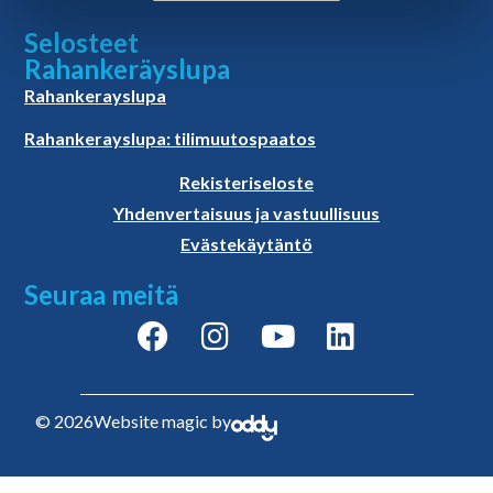
Selosteet
Rahankeräyslupa
Rahankerayslupa
Rahankerayslupa: tilimuutospaatos
Rekisteriseloste
Yhdenvertaisuus ja vastuullisuus
Evästekäytäntö
Seuraa meitä
© 2026
Website magic by