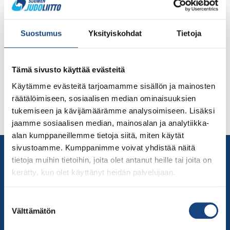
Suomisport vs Judoseurat Judoliiton syksyllä myytävät
jäsentuotteet on nyt kaikkien saatavilla suomisportista.
Suostumus
Yksityiskohdat
Tietoja
Lisävakuutuskin on avattu, mihin pääset
lisäturvapalvelumaksun kautta. Judoliiton jäsenseuroilta
on tullut useita pyyntöjä uusia Suomisport-koulutus ja
Tämä sivusto käyttää evästeitä
se läpi judoseurojen silmin. Judoliitto vastaa
haasteeseen jälleen huomenna torstaina 2.9.2021 klo.
Käytämme evästeitä tarjoamamme sisällön ja mainosten
19:00 . Tuolloin käydään uudelleen läpi Suomisportin
räätälöimiseen, sosiaalisen median ominaisuuksien
seurapalvelun perustoiminnot – miten se oikein toimii ja
tukemiseen ja kävijämäärämme analysoimiseen. Lisäksi
[…]
jaamme sosiaalisen median, mainosalan ja analytiikka-
alan kumppaneillemme tietoja siitä, miten käytät
sivustoamme. Kumppanimme voivat yhdistää näitä
Yhteystiedot
tietoja muihin tietoihin, joita olet antanut heille tai joita on
Suomen Judoliitto
kerätty, kun olet käyttänyt heidän palvelujaan.
Olympiastadion
Paavo Nurmen tie 1
Suostumuksen
00250 Helsinki
Välttämätön
valinta
Puh.
050-384 7563