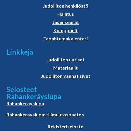
Judoliiton henkilöstö
Hallitus
Jäsenseurat
Kumppanit
Tapahtumakalenteri
Linkkejä
Judoliiton uutiset
Materiaalit
Judoliiton vanhat sivut
Selosteet
Rahankeräyslupa
Rahankerayslupa
Rahankerayslupa: tilimuutospaatos
Rekisteriseloste