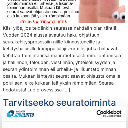
Käsi ylös, jos teidänkin seurassa nähdään pian tähtiä!
Vuoden 2024 alussa avautuu haku ohjattuun
seurakehitysprosessiin niille kiinnostuneille ja
kehityshaluisille kamppailulajiseuroille, jotka haluavat
kehittää toimintaansa määrätietoisesti mm. johtamisen
ja hallinnon, talouden, viestinnän, yhteisöllisyyden ja
seuran ydintoiminnan eli urheilu- ja liikuntatoiminnan
osalta. Mukaan lähtevät seurat saavat ohjausta omalla
polullaan, eikä kukaan jää yksin rämpimään. Seuraa
tiedotusta! Lue prosessissa […]
Tarvitseeko seuratoiminta
uutta potkua ja
kehittämistä?