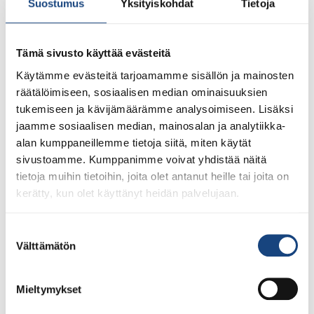
Suostumus
Yksityiskohdat
Tietoja
Seurakehitysprosessi alkaa
lokakuussa!
Tämä sivusto käyttää evästeitä
Käytämme evästeitä tarjoamamme sisällön ja mainosten
räätälöimiseen, sosiaalisen median ominaisuuksien
tukemiseen ja kävijämäärämme analysoimiseen. Lisäksi
jaamme sosiaalisen median, mainosalan ja analytiikka-
alan kumppaneillemme tietoja siitä, miten käytät
sivustoamme. Kumppanimme voivat yhdistää näitä
tietoja muihin tietoihin, joita olet antanut heille tai joita on
kerätty, kun olet käyttänyt heidän palvelujaan.
Kamppailulajien yhteisessä
seurakehittämisprosessissa 2022-2023 ovat mukana
Suostumuksen
nyrkkeily, judo, karate, taido, ju-jutsu, taekwondo sekä
Välttämätön
valinta
miekkailu- ja 5-otteluliitto. Miksi mukaan?
Kamppailulajien yhteinen seurakehittämisprosessi
Mieltymykset
tarjoaa loistavan mahdollisuuden kehittää seuran
hallintoa ja toimintatapoja yhdessä muiden