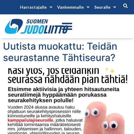
Harrastajalle
Vanhemmalle
Seuralle
Uutista muokattu: Teidän
seurastanne Tähtiseura?