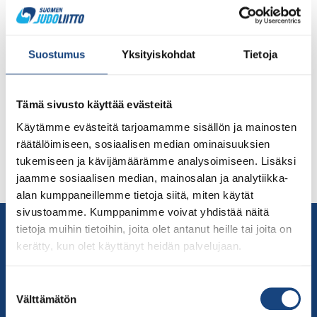
Ruotsin Lundissa järjestettiin perinteinen Budo Nord
Cup, joka kokoaa eri ikäluokkien urheilijoita
kamppailemaan paremmuudesta niin Pohjoismaista kuin
Suostumus
Yksityiskohdat
Tietoja
Keski-Euroopastakin. Vuoden 2019 jälkeen
koronatauolta palannut kilpailu veti osallistujia yhteensä
444 peräti 91 judoseurasta ja 13 maasta. Tuliaisina
Tämä sivusto käyttää evästeitä
naapurimaasta saatiin myös mitalisadetta. Osa
Käytämme evästeitä tarjoamamme sisällön ja mainosten
suomalaisseuroista järjesti tapahtumaan
räätälöimiseen, sosiaalisen median ominaisuuksien
omatoimimatkan, sillä Judoliiton organisoima matka ei
tukemiseen ja kävijämäärämme analysoimiseen. Lisäksi
toteutunut tänä vuonna. Kaksi suomalaisseuraa nappasi
jaamme sosiaalisen median, mainosalan ja analytiikka-
[…]
alan kumppaneillemme tietoja siitä, miten käytät
sivustoamme. Kumppanimme voivat yhdistää näitä
Yhteystiedot
tietoja muihin tietoihin, joita olet antanut heille tai joita on
Suomen Judoliitto
kerätty, kun olet käyttänyt heidän palvelujaan.
Olympiastadion
Paavo Nurmen tie 1
Suostumuksen
Välttämätön
valinta
00250 Helsinki