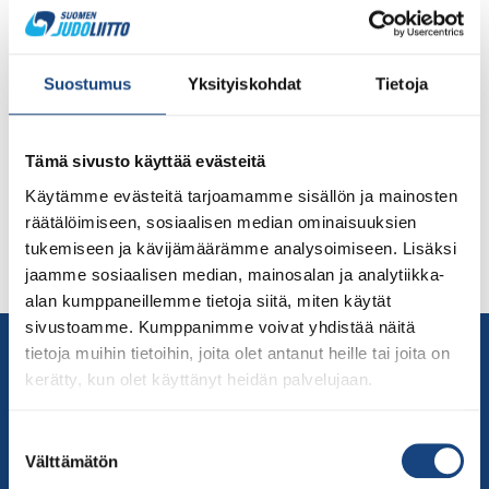
Suomen Lapista kävi pohjoinen tuuli Latvian Riiassa, kun
Pihla-Maria Seikkula (Koyama Rovaniemi) kamppaili
itsensä nuorten European Cupissa pronssille tyttöjen
Suostumus
Yksityiskohdat
Tietoja
alle 52 kg:n painoluokassa. Tiukoille joutui myös
sarjavoittaja, Kosovon Laurine Gashi, jolle Seikkula
joutui taipumaan ensimmäisessä ottelussaan.
Tämä sivusto käyttää evästeitä
Artikkelikuva ottelutilanteesta artikkelikuvassa, jossa
Käytämme evästeitä tarjoamamme sisällön ja mainosten
Seikkula rakentaa kuristusotetta vastustajasta (photo
räätälöimiseen, sosiaalisen median ominaisuuksien
by EJU/Roberts Voskans). Alle 18-vuotiaiden
tukemiseen ja kävijämäärämme analysoimiseen. Lisäksi
edustusryhmän urheilijat kilpailevat viikonlopun
jaamme sosiaalisen median, mainosalan ja analytiikka-
European […]
alan kumppaneillemme tietoja siitä, miten käytät
sivustoamme. Kumppanimme voivat yhdistää näitä
Yhteystiedot
tietoja muihin tietoihin, joita olet antanut heille tai joita on
Suomen Judoliitto
kerätty, kun olet käyttänyt heidän palvelujaan.
Olympiastadion
Paavo Nurmen tie 1
Suostumuksen
Välttämätön
valinta
00250 Helsinki