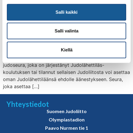
Judolähettiläs-toiminnan virallinen yhteistyökumppani
Salli kaikki
Pohjola Vakuutus myöntää viidelle Suomen
vakuuttavimmalle Judolähettiläälle 200 euron stipendin.
Lähettiläät palkitaan Suomen Mestaruuskisoissa
Salli valinta
Lempäälän Ideaparkissa lauantaina 1.3.2025. Lisäksi
Pohjola vakuutus palkitsee 100 euron stipendillä 20
Kiellä
Judolähettiläs-koulutuksen järjestänyttä Judoseuraa.
Suomen vakuuttavin Judolähettiläs-äänestys Jokainen
judoseura, joka on järjestänyt Judolähettiläs-
koulutuksen tai tilannut sellaisen Judoliitosta voi asettaa
oman Judolähettiläänsä ehdolle äänestykseen. Seura,
joka asettaa […]
Yhteystiedot
Suomen Judoliitto
Olympiastadion
Paavo Nurmen tie 1