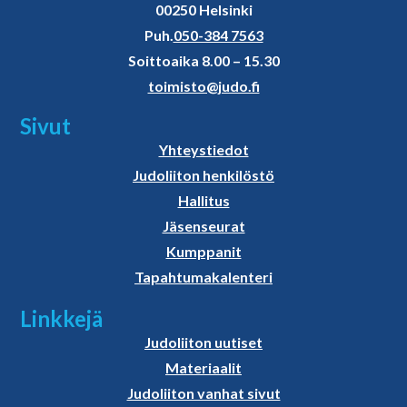
00250 Helsinki
Puh.
050-384 7563
Soittoaika 8.00 – 15.30
toimisto@judo.fi
Sivut
Yhteystiedot
Judoliiton henkilöstö
Hallitus
Jäsenseurat
Kumppanit
Tapahtumakalenteri
Linkkejä
Judoliiton uutiset
Materiaalit
Judoliiton vanhat sivut