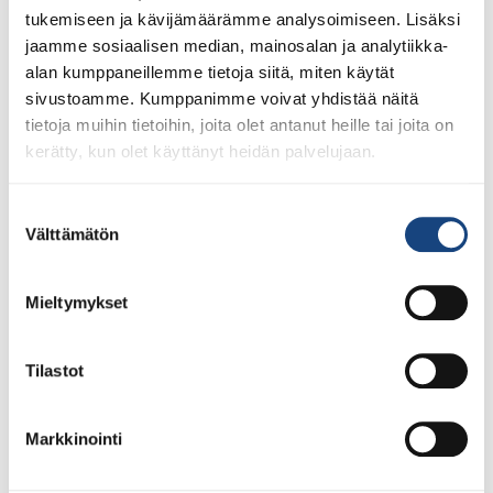
koulutuksena voi asettaa oman Judolähettiläänsä
tukemiseen ja kävijämäärämme analysoimiseen. Lisäksi
ehdolle äänestykseen. Lisäksi, jokainen seura, joka
jaamme sosiaalisen median, mainosalan ja analytiikka-
asettaa äänestykseen ehdolle […]
alan kumppaneillemme tietoja siitä, miten käytät
sivustoamme. Kumppanimme voivat yhdistää näitä
Suomen vakuuttavimman
tietoja muihin tietoihin, joita olet antanut heille tai joita on
Judolähettilään haku on
kerätty, kun olet käyttänyt heidän palvelujaan.
käynnistynyt!
Suostumuksen
Välttämätön
valinta
Mieltymykset
Tilastot
Markkinointi