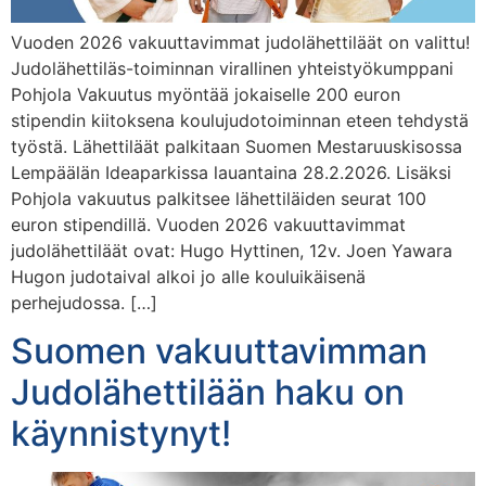
Vuoden 2026 vakuuttavimmat judolähettiläät on valittu!
Judolähettiläs-toiminnan virallinen yhteistyökumppani
Pohjola Vakuutus myöntää jokaiselle 200 euron
stipendin kiitoksena koulujudotoiminnan eteen tehdystä
työstä. Lähettiläät palkitaan Suomen Mestaruuskisossa
Lempäälän Ideaparkissa lauantaina 28.2.2026. Lisäksi
Pohjola vakuutus palkitsee lähettiläiden seurat 100
euron stipendillä. Vuoden 2026 vakuuttavimmat
judolähettiläät ovat: Hugo Hyttinen, 12v. Joen Yawara
Hugon judotaival alkoi jo alle kouluikäisenä
perhejudossa. […]
Suomen vakuuttavimman
Judolähettilään haku on
käynnistynyt!