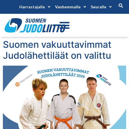
Harrastajalle
Vanhemmalle
Seuralle
Suomen vakuuttavimmat
Judolähettiläät on valittu