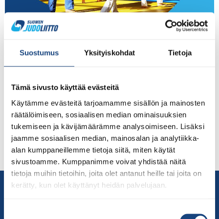
Pohjois-Suomen yläkouluakatemia on osa Judoliiton
valmennusjärjestelmää Valtakunnallinen yläkoululeiritys
on osa usean lajin valmennusjärjestelmää ja urheilijan
Suostumus
Yksityiskohdat
Tietoja
polkua. Lajin määrittelemien valmennuslinjausten
mukaisesti toimitaan myös yläkouluikäisten
valmennuksessa. Nuorille urheilijoille tämä tarkoittaa
Tämä sivusto käyttää evästeitä
lajivalmentautumisen rinnalla monipuolisten taito- ja
Käytämme evästeitä tarjoamamme sisällön ja mainosten
fyysisten ominaisuuksien harjoittelua, urheilijoiden
räätälöimiseen, sosiaalisen median ominaisuuksien
elämäntaitojen, kuten ravitsemuksen, psyykkisten
tukemiseen ja kävijämäärämme analysoimiseen. Lisäksi
taitojen ja urheilijan terveyteen liittyvien taitojen
jaamme sosiaalisen median, mainosalan ja analytiikka-
kerryttämistä, sekä tuen tarjoamista urheilijan
alan kumppaneillemme tietoja siitä, miten käytät
kaksoisuraan ja opiskelutaitoihin. […]
sivustoamme. Kumppanimme voivat yhdistää näitä
tietoja muihin tietoihin, joita olet antanut heille tai joita on
Yhteystiedot
kerätty, kun olet käyttänyt heidän palvelujaan.
Suomen Judoliitto
Suostumuksen
Olympiastadion