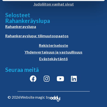
Judoliiton vanhat sivut
Selosteet
Rahankeräyslupa
Rahankerayslupa
Rahankerayslupa: tilimuutospaatos
Rekisteriseloste
Yhdenvertaisuus ja vastuullisuus
Evästekäytäntö
Seuraa meitä
© 2026
Website magic by