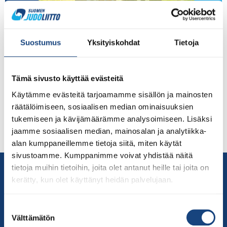
Yanagi Judo Campin päävalmentaja vaihtuu, koska
valmentajaksi lupautunut ukrainalainen judolegenda
Suostumus
Yksityiskohdat
Tietoja
Georgii Zantaraia ei pääse Suomeen olosuhteista
johtuen. Yanagi ry:n puheenjohtaja Pekka Yrjänä kertoo
soittaneensa suoraan Zantaraialle Ukrainaan. Yrjänä
Tämä sivusto käyttää evästeitä
kuvaa, että Zantaraian ajatukset ovat nyt kotimaassaan,
Käytämme evästeitä tarjoamamme sisällön ja mainosten
jonka itsenäisyyttä judon monikertainen
räätälöimiseen, sosiaalisen median ominaisuuksien
arvokisamitalisti nyt puolustaa. Hänen vaimonsa ja kaksi
tukemiseen ja kävijämäärämme analysoimiseen. Lisäksi
lastaan ovat paenneet ulkomaille: ”Hänellä on nyt tärkeä
jaamme sosiaalisen median, mainosalan ja analytiikka-
tehtävä […]
alan kumppaneillemme tietoja siitä, miten käytät
sivustoamme. Kumppanimme voivat yhdistää näitä
Yhteystiedot
tietoja muihin tietoihin, joita olet antanut heille tai joita on
kerätty, kun olet käyttänyt heidän palvelujaan.
Suomen Judoliitto
Olympiastadion
Suostumuksen
Paavo Nurmen tie 1
Välttämätön
valinta
00250 Helsinki