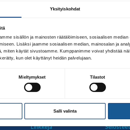
Yksityiskohdat
itä
mme sisällön ja mainosten räätälöimiseen, sosiaalisen median
iseen. Lisäksi jaamme sosiaalisen median, mainosalan ja analy
, miten käytät sivustoamme. Kumppanimme voivat yhdistää näitä t
n kerätty, kun olet käyttänyt heidän palvelujaan.
ut Tampere Shiain jälkeen lauantaina 27.11. Päivä alkoi ensi
Mieltymykset
Tilastot
etessä osallistujien ikähaarukka laajeni. Tapahtuman odotet
 itseä säästelemättä. Havaittavissa oli kilpailun riemu pitkän
Salli valinta
Linkkejä
Selostee