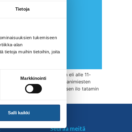
Tietoja
 ominaisuuksien tukemiseen
tiikka-alan
ietoja muihin tietoihin, joita
n Tampere Shiailla nuorimpien eli alle 11-
Markkinointi
tuna kohokohtana olivat veteraanimiesten
 tauon jälkeen ja jälleennäkemisen ilo tatamin
Salli kaikki
t
Seuraa meitä