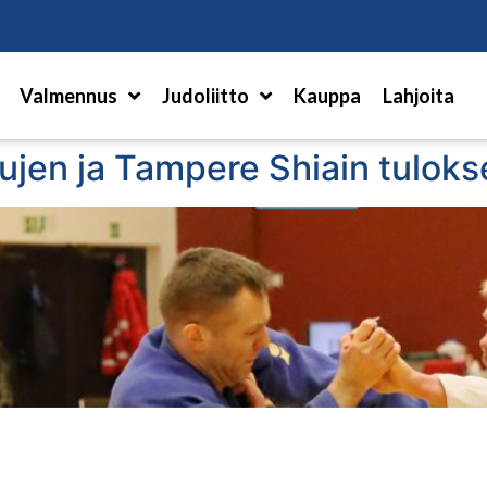
Hae
Valmennus
Judoliitto
Kauppa
Lahjoita
jen ja Tampere Shiain tulokset