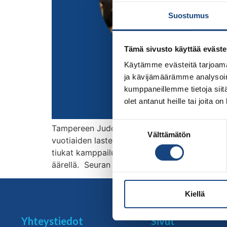
Suostumus
Tämä sivusto käyttää eväste
Käytämme evästeitä tarjoama
ja kävijämäärämme analysoim
kumppaneillemme tietoja siitä
olet antanut heille tai joita o
Suostumuksen
Tampereen Judo järjesti Veteraanien SM-kilpail
Välttämätön
valinta
vuotiaiden lasten sarjoilla ja tapahtuman ed
tiukat kamppailut, joissa oteltiin tosissaan ja
äärellä. Seuran puheenjohtaja Antti […]
Kiellä
Yhteystiedot
Sivut