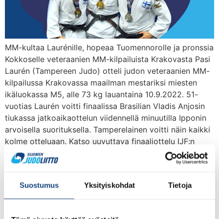
MM-kultaa Laurénille, hopeaa Tuomennorolle ja pronssia
Kokkoselle veteraanien MM-kilpailuista Krakovasta Pasi
Laurén (Tampereen Judo) otteli judon veteraanien MM-
kilpailussa Krakovassa maailman mestariksi miesten
ikäluokassa M5, alle 73 kg lauantaina 10.9.2022. 51-
vuotias Laurén voitti finaalissa Brasilian Vladis Anjosin
tiukassa jatkoaikaottelun viidennellä minuutilla Ipponin
arvoisella suorituksella. Tamperelainen voitti näin kaikki
kolme otteluaan. Katso uuvuttava finaaliottelu IJF:n
sivuilta täältä. […]
Kilpailuraportti veteraanien
Suostumus
Yksityiskohdat
Tietoja
Euroopan
Mestaruuskilpailuista