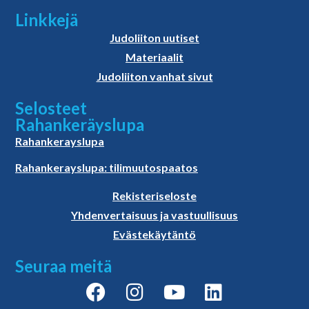
Linkkejä
Judoliiton uutiset
Materiaalit
Judoliiton vanhat sivut
Selosteet
Rahankeräyslupa
Rahankerayslupa
Rahankerayslupa: tilimuutospaatos
Rekisteriseloste
Yhdenvertaisuus ja vastuullisuus
Evästekäytäntö
Seuraa meitä