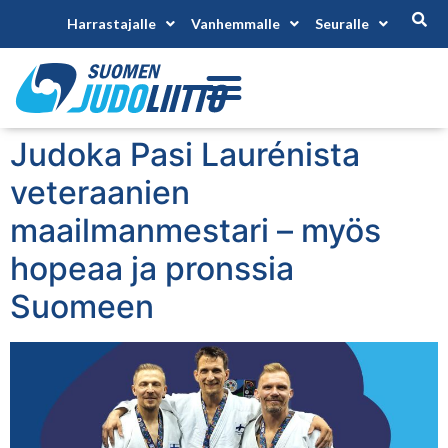
Harrastajalle
Vanhemmalle
Seuralle
Judoka Pasi Laurénista
veteraanien
maailmanmestari – myös
hopeaa ja pronssia
Suomeen