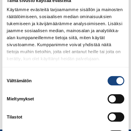
Tämä sivusto käyttää evästeitä
Käytämme evästeitä tarjoamamme sisällön ja mainosten
räätälöimiseen, sosiaalisen median ominaisuuksien
tukemiseen ja kävijämäärämme analysoimiseen. Lisäksi
jaamme sosiaalisen median, mainosalan ja analytiikka-
alan kumppaneillemme tietoja siitä, miten käytät
sivustoamme. Kumppanimme voivat yhdistää näitä
tietoja muihin tietoihin, joita olet antanut heille tai joita on
kerätty, kun olet käyttänyt heidän palvelujaan.
Veteraanien judon EM-kilpailut olivat Kreetan
Heraklionissa, Kreikassa, 2.6.-5.6.2022. Kilpailuun
Suostumuksen
osallistui 236 judokaa 31 maasta. Miehiä osallistui
Välttämätön
valinta
kilpailuun 215 ja naisia 23. Suomen joukkueessa kilpaili
kolme miestä, jotka toivat tullessaan mitalisuoran:
Mieltymykset
kultaa, hopeaa ja pronssia. Lue Tom Pahlmanin
kilpailuraportti alta. Onnittelut hienoista suorituksista
koko tiimille! Pasi Laurèn (Tampereen Judo) osallistui
Tilastot
sarjaan M5 alle 73 kg. Sarjassa […]