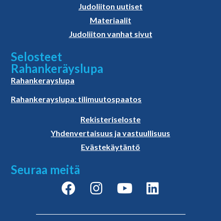
Judoliiton uutiset
Materiaalit
Judoliiton vanhat sivut
Selosteet
Rahankeräyslupa
Rahankerayslupa
Rahankerayslupa: tilimuutospaatos
Rekisteriseloste
Yhdenvertaisuus ja vastuullisuus
Evästekäytäntö
Seuraa meitä