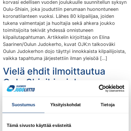
korvasi edellisen vuoden joulukuulle suunnitellun syksyn
Oulu-Shiain, joka jouduttiin perumaan huonontuneen
koronatilanteen vuoksi. Lähes 80 kilpailijaa, joiden
tukena valmentajat ja huoltajia sekä ahkera joukko
toimitsijoita tekivät yhdessä onnistuneen
kilpailutapahtuman. Artikkelin kirjoittaja on Elina
Saarinen/Oulun Judokerho, kuvat OJK:n talkooväki
Oulun Judokerhon dojo täyttyi innokkaista kilpailijoista,
vaikka tapahtuma järjestettiin ilman yleisöä […]
Vielä ehdit ilmoittautua
Oulu Shiaihin, joka
järjestetään 29.1.
Suostumus
Yksityiskohdat
Tietoja
Tämä sivusto käyttää evästeitä