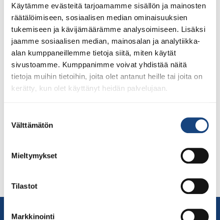
Käytämme evästeitä tarjoamamme sisällön ja mainosten
räätälöimiseen, sosiaalisen median ominaisuuksien
tukemiseen ja kävijämäärämme analysoimiseen. Lisäksi
jaamme sosiaalisen median, mainosalan ja analytiikka-
alan kumppaneillemme tietoja siitä, miten käytät
Nyt kaikkien kannattaa hyödyntää
sivustoamme. Kumppanimme voivat yhdistää näitä
kilpailumahdollisuudet ja suunnata kohti Oulua tulevana
tietoja muihin tietoihin, joita olet antanut heille tai joita on
viikonloppuna Oulu Shiaihin. Se järjestetään
kerätty, kun olet käyttänyt heidän palvelujaan.
koronapandemiasta johtuen ilman yleisöä, kuten viime
viikon Samurai Cup 1. Kilpailu on tarkoitettu myös
valkovöisille ja antaa kaikille mahdollisuuden testata
Suostumuksen
omia judotaitojaan tositilanteessa eli kilpailussa. Katso
Välttämätön
valinta
kilpailukutsu Oulun Judokerhon järjestämään
tapahtumaan tästä:
Mieltymykset
oulushiaikutsu2022_1oulushiaikutsu2022_1 Ilmoittaudu
tapahtumaan Judokisa-järjestelmään täältä. Oulun
judokerho järjestää […]
Tilastot
Yhteystiedot
Markkinointi