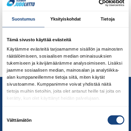
Fiksu seura -palkinnolla palkitaan ympäristön kannalta
fiksusti toimiva seura Olympiakomitea haluaa kannustaa
Suostumus
Yksityiskohdat
Tietoja
seuroja toimimaan kestävän kehityksen periaatteiden
mukaisesti. Fiksu seura palkinnolla palkitaan seura, joka
on ottanut käyttöön ympäristön kannalta fiksuja
Tämä sivusto käyttää evästeitä
toimintatapoja. Toimintatavat voivat liittyä esim.
liikenteeseen, tapahtumiin, ravintoon, välineisiin,
Käytämme evästeitä tarjoamamme sisällön ja mainosten
viestintään. Judossa lajiin liittyy muiden kunnioitus ja
räätälöimiseen, sosiaalisen median ominaisuuksien
arvostus. Vastuullisuus muista ja oman toiminnan
tukemiseen ja kävijämäärämme analysoimiseen. Lisäksi
arviointi ovat osa […]
jaamme sosiaalisen median, mainosalan ja analytiikka-
alan kumppaneillemme tietoja siitä, miten käytät
sivustoamme. Kumppanimme voivat yhdistää näitä
Yhteystiedot
tietoja muihin tietoihin, joita olet antanut heille tai joita on
Suomen Judoliitto
kerätty, kun olet käyttänyt heidän palvelujaan.
Olympiastadion
Paavo Nurmen tie 1
Suostumuksen
00250 Helsinki
Välttämätön
valinta
Puh.
050-384 7563