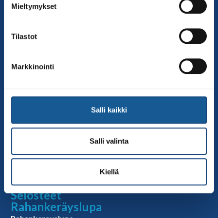
Mieltymykset
toimisto@judo.fi
Sivut
Tilastot
Yhteystiedot
Judoliiton henkilöstö
Markkinointi
Hallitus
Jäsenseurat
Kumppanit
Salli kaikki
Tapahtumakalenteri
Linkkejä
Salli valinta
Judoliiton uutiset
Materiaalit
Kiellä
Judoliiton vanhat sivut
Selosteet
Rahankeräyslupa