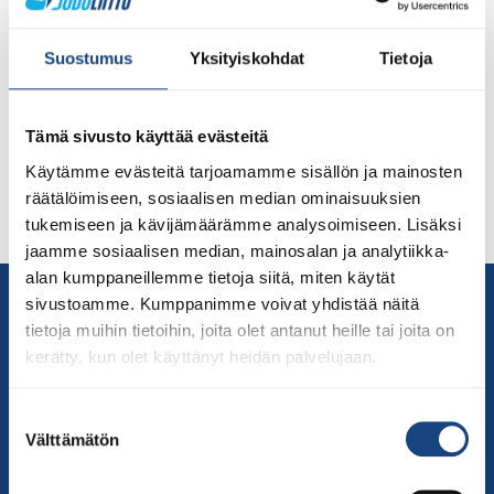
Eurooppa Cup Venäjän Orenburgissa Suomen
judojoukkue ottelee 7.-8.8.2021 Eurooppa Cupissa
Suostumus
Yksityiskohdat
Tietoja
Venäjän Orenburgissa Kilpailuun osallistuu 223 kilpailijaa
15 eri maasta. Kilpailuja voit seurata EJUn sivuilta
Suomen joukkueeseen kuuluvat: Pihla Matikainen -57
Tämä sivusto käyttää evästeitä
kg, Maskun Tempo Alexsandra Barton -63 kg,
Käytämme evästeitä tarjoamamme sisällön ja mainosten
Kirkkonummen Judoseura Elias Körkkö -66 kg, Oulun
räätälöimiseen, sosiaalisen median ominaisuuksien
Judokerho Valtteri Olin -73 kg, Bodonos Kerava Roope
tukemiseen ja kävijämäärämme analysoimiseen. Lisäksi
Korhonen -73 kg, Kajaanin […]
jaamme sosiaalisen median, mainosalan ja analytiikka-
alan kumppaneillemme tietoja siitä, miten käytät
Yhteystiedot
sivustoamme. Kumppanimme voivat yhdistää näitä
Suomen Judoliitto
tietoja muihin tietoihin, joita olet antanut heille tai joita on
kerätty, kun olet käyttänyt heidän palvelujaan.
Olympiastadion
Paavo Nurmen tie 1
Suostumuksen
00250 Helsinki
Välttämätön
valinta
Puh.
050-384 7563
Soittoaika 8.00 – 15.30