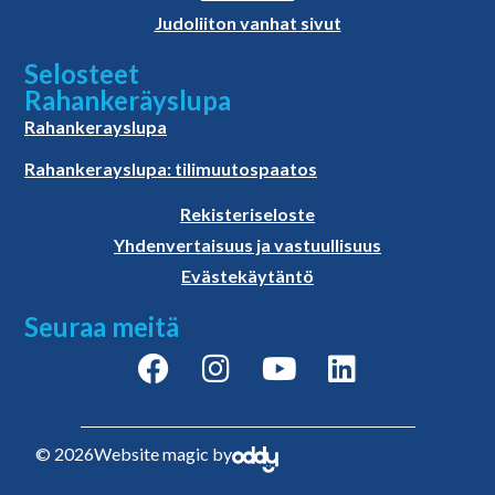
Judoliiton vanhat sivut
Selosteet
Rahankeräyslupa
Rahankerayslupa
Rahankerayslupa: tilimuutospaatos
Rekisteriseloste
Yhdenvertaisuus ja vastuullisuus
Evästekäytäntö
Seuraa meitä
© 2026
Website magic by