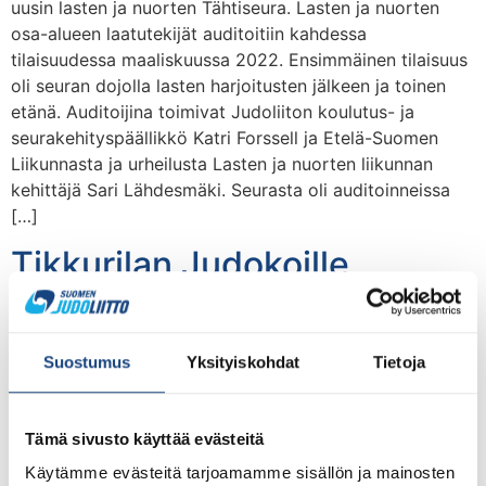
uusin lasten ja nuorten Tähtiseura. Lasten ja nuorten
osa-alueen laatutekijät auditoitiin kahdessa
tilaisuudessa maaliskuussa 2022. Ensimmäinen tilaisuus
oli seuran dojolla lasten harjoitusten jälkeen ja toinen
etänä. Auditoijina toimivat Judoliiton koulutus- ja
seurakehityspäällikkö Katri Forssell ja Etelä-Suomen
Liikunnasta ja urheilusta Lasten ja nuorten liikunnan
kehittäjä Sari Lähdesmäki. Seurasta oli auditoinneissa
[…]
Tikkurilan Judokoille
myönnettiin aikuisliikunnan
Tähtimerkki
Suostumus
Yksityiskohdat
Tietoja
Tämä sivusto käyttää evästeitä
Käytämme evästeitä tarjoamamme sisällön ja mainosten