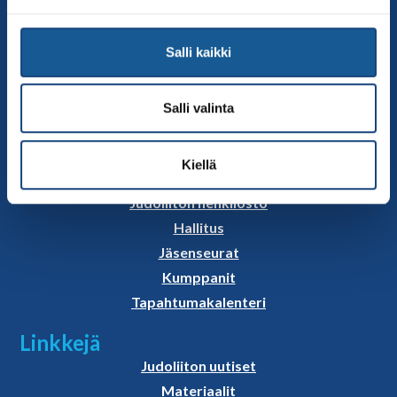
Paavo Nurmen tie 1
00250 Helsinki
Salli kaikki
Puh.
050-384 7563
Soittoaika 8.00 – 15.30
Salli valinta
toimisto@judo.fi
Sivut
Kiellä
Yhteystiedot
Judoliiton henkilöstö
Hallitus
Jäsenseurat
Kumppanit
Tapahtumakalenteri
Linkkejä
Judoliiton uutiset
Materiaalit