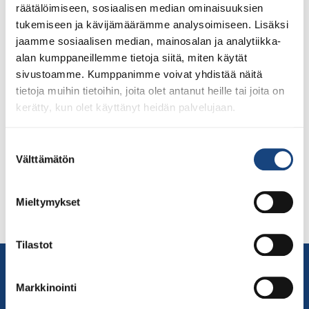
räätälöimiseen, sosiaalisen median ominaisuuksien
tukemiseen ja kävijämäärämme analysoimiseen. Lisäksi
jaamme sosiaalisen median, mainosalan ja analytiikka-
alan kumppaneillemme tietoja siitä, miten käytät
sivustoamme. Kumppanimme voivat yhdistää näitä
Tikkurilan Judokat on vuodesta 1992 lähtien ollut
tietoja muihin tietoihin, joita olet antanut heille tai joita on
Sinettiseura ja vuodesta 2018 lähtien lasten ja nuorten
kerätty, kun olet käyttänyt heidän palvelujaan.
Tähtiseura. Samurai Cupissa Lempäälän Ideaparkin Bläk
Boks -areenalla 22.1.2022 seuralle luovutettiin toisena
judoseurana myös aikuisliikunnan Tähtimerkki.
Suostumuksen
Ensimmäisenä myönnettiin vuonna 2020 Oulun
Välttämätön
valinta
Judokerholle. Tähtimerkin luovutti Judoliiton koulutus-
ja seurakehityspäällikkö Katri Forssell ja puheenjohtaja
Mieltymykset
Esa Niemi. Merkin vastaanottivat seuran
junnukilpailijoiden valmentajinakin tapahtumassa […]
Tilastot
Yhteystiedot
Suomen Judoliitto
Markkinointi
Olympiastadion