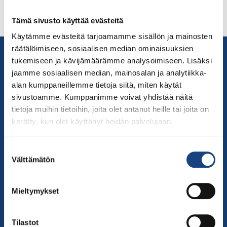
Judokat sekä Kaarinan Judoseura. Koko maassa
Tämä sivusto käyttää evästeitä
Seuratuen avulla […]
Käytämme evästeitä tarjoamamme sisällön ja mainosten
räätälöimiseen, sosiaalisen median ominaisuuksien
Yhteystiedot
tukemiseen ja kävijämäärämme analysoimiseen. Lisäksi
Suomen Judoliitto
jaamme sosiaalisen median, mainosalan ja analytiikka-
Olympiastadion
alan kumppaneillemme tietoja siitä, miten käytät
Paavo Nurmen tie 1
sivustoamme. Kumppanimme voivat yhdistää näitä
00250 Helsinki
tietoja muihin tietoihin, joita olet antanut heille tai joita on
kerätty, kun olet käyttänyt heidän palvelujaan.
Puh.
050-384 7563
Soittoaika 8.00 – 15.30
Suostumuksen
toimisto@judo.fi
Välttämätön
valinta
Sivut
Yhteystiedot
Mieltymykset
Judoliiton henkilöstö
Hallitus
Tilastot