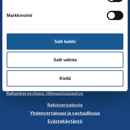
Jäsenseurat
Kumppanit
Markkinointi
Tapahtumakalenteri
Linkkejä
Judoliiton uutiset
Salli kaikki
Materiaalit
Judoliiton vanhat sivut
Salli valinta
Selosteet
Rahankeräyslupa
Kiellä
Rahankerayslupa
Rahankerayslupa: tilimuutospaatos
Rekisteriseloste
Yhdenvertaisuus ja vastuullisuus
Evästekäytäntö