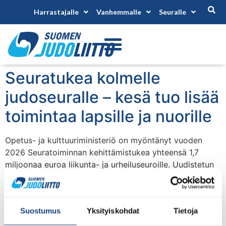
Harrastajalle
Vanhemmalle
Seuralle
Seuratukea kolmelle
judoseuralle – kesä tuo lisää
toimintaa lapsille ja nuorille
Opetus- ja kulttuuriministeriö on myöntänyt vuoden
2026 Seuratoiminnan kehittämistukea yhteensä 1,7
miljoonaa euroa liikunta- ja urheiluseuroille. Uudistetun
seuratuen keskiössä ovat lasten ja nuorten liikunnan
lisääminen kesäaikana sekä nuorten työllistyminen
seuratoiminnan pariin. Tukea sai 434 seuraa, ja
Suostumus
Yksityiskohdat
Tietoja
rahoitusta kohdennettiin yhteensä 444 hankkeeseen.
Judoseuroista tukea saivat Turun Judoseura, Tikkurilan