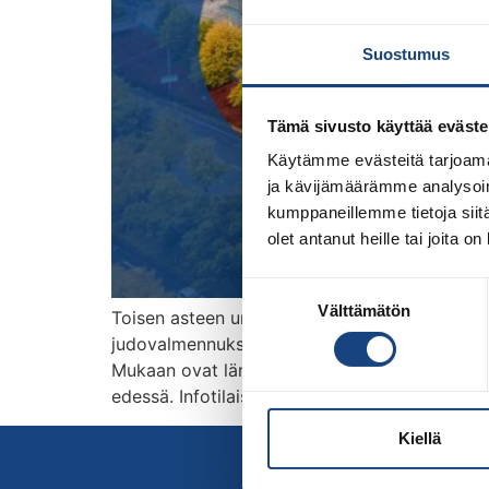
Suostumus
Tämä sivusto käyttää eväste
Käytämme evästeitä tarjoama
ja kävijämäärämme analysoim
kumppaneillemme tietoja siitä
olet antanut heille tai joita o
Suostumuksen
Välttämätön
valinta
Toisen asteen urheiluoppilaitoksiin haetaan k
judovalmennuksesta Teams-yhteydellä 13.2. klo 1
Mukaan ovat lämpimästi tervetulleita kaikki m
edessä. Infotilaisuuden yhteydessä Taina Sah
Kiellä