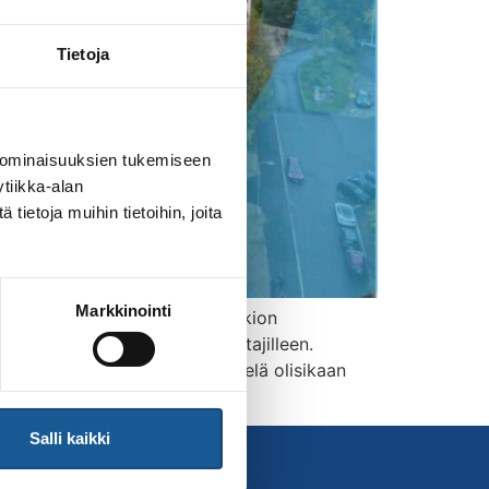
Tietoja
 ominaisuuksien tukemiseen
tiikka-alan
ietoja muihin tietoihin, joita
Markkinointi
otilaisuuden Mäkelänrinteen lukion
heidän huoltajilleen ja valmentajilleen.
mmat, vaikka yhteishaku ei vielä olisikaan
Salli kaikki