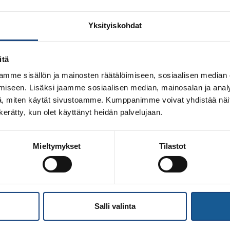
Yksityiskohdat
itä
mme sisällön ja mainosten räätälöimiseen, sosiaalisen median
iseen. Lisäksi jaamme sosiaalisen median, mainosalan ja analy
, miten käytät sivustoamme. Kumppanimme voivat yhdistää näitä t
n kerätty, kun olet käyttänyt heidän palvelujaan.
Mieltymykset
Tilastot
evään yhteishaussa 22.2.-22.3.2022. Judoliitto järjestää inf
8:30. Tilaisuus on tarkoitettu erityisesti 9. luokkalaisille, 
uutkin aiheesta kiinnostuneet, kuten yläkouluikäisten vanhe
a pitää myös luennon, joka on suunnattu nuorten […]
Salli valinta