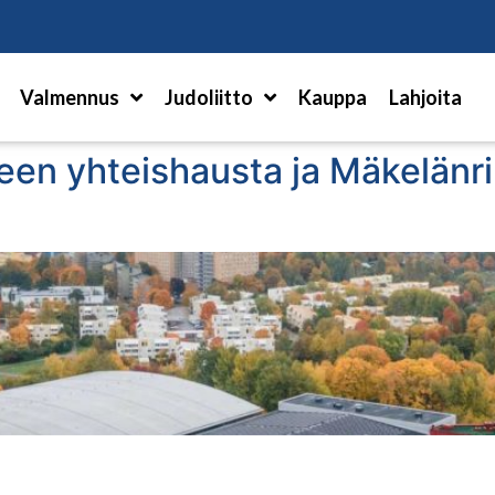
Hae
Valmennus
Judoliitto
Kauppa
Lahjoita
teen yhteishausta ja Mäkelänri