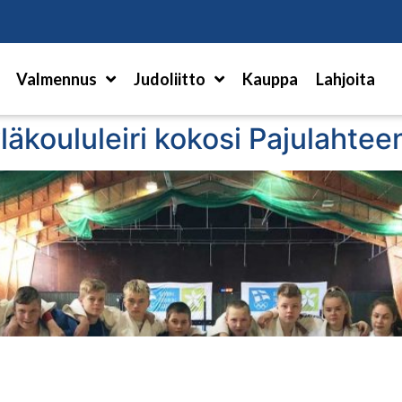
Hae
Valmennus
Judoliitto
Kauppa
Lahjoita
koululeiri kokosi Pajulahteen