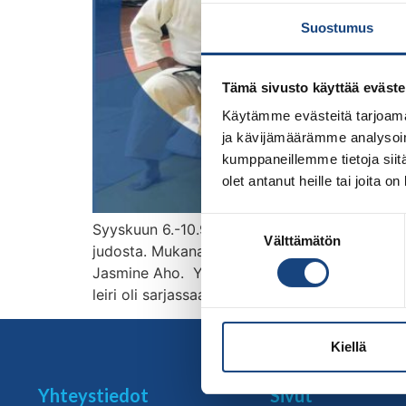
Suostumus
Tämä sivusto käyttää eväste
Käytämme evästeitä tarjoama
ja kävijämäärämme analysoim
kumppaneillemme tietoja siitä
olet antanut heille tai joita o
Suostumuksen
Syyskuun 6.-10.9. Judoliiton yläkoululeirille
Välttämätön
valinta
judosta. Mukana oli 32 urheilijaa ja valmenn
Jasmine Aho. Yläkoululeiritykset on tarkoitett
leiri oli sarjassaan ensimmäinen viidestä, luk
Kiellä
Yhteystiedot
Sivut