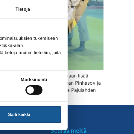
Tietoja
 ominaisuuksien tukemiseen
tiikka-alan
ietoja muihin tietoihin, joita
maan urheilijan arkeen ja oppimaan lisää
Markkinointi
aja Eetu Laamanen apunaan Ruslan Pinhasov ja
eiritykseen haettiin elokuussa ja Pajulahden
Salli kaikki
t
Seuraa meitä