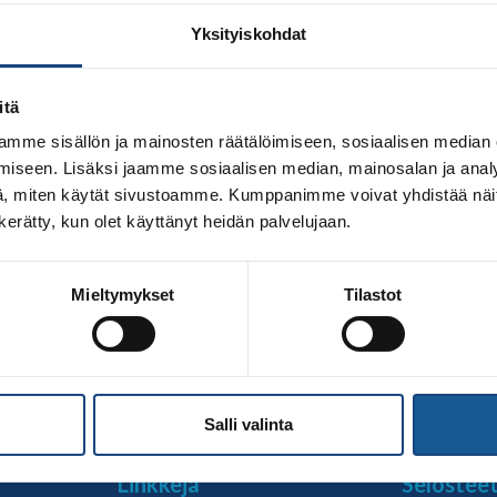
Yksityiskohdat
itä
mme sisällön ja mainosten räätälöimiseen, sosiaalisen median
iseen. Lisäksi jaamme sosiaalisen median, mainosalan ja analy
, miten käytät sivustoamme. Kumppanimme voivat yhdistää näitä t
n kerätty, kun olet käyttänyt heidän palvelujaan.
 Pajulahteen kokoontui innokas judonuorten joukko totuttele
Mieltymykset
Tilastot
uksesta vastasi alle 18-vuotiaiden nuorten olympiavalment
u kilpajudoon suuntautuneille 7.-9. luokkalaisille. Yläkoulul
uvuoden aikana toteutettavasti […]
Salli valinta
Linkkejä
Selostee