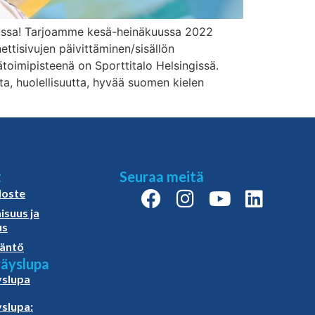
jassa! Tarjoamme kesä-heinäkuussa 2022
ettisivujen päivittäminen/sisällön
ätoimipisteenä on Sporttitalo Helsingissä.
ta, huolellisuutta, hyvää suomen kielen
t
Seuraa meitä
loste
isuus ja
us
äntö
äyslupa
slupa
slupa: