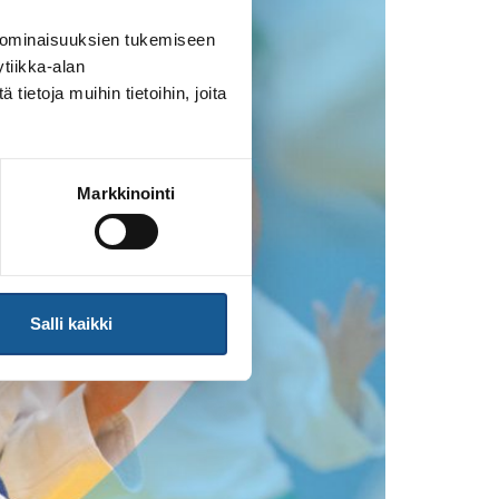
 ominaisuuksien tukemiseen
tiikka-alan
ietoja muihin tietoihin, joita
Markkinointi
Salli kaikki