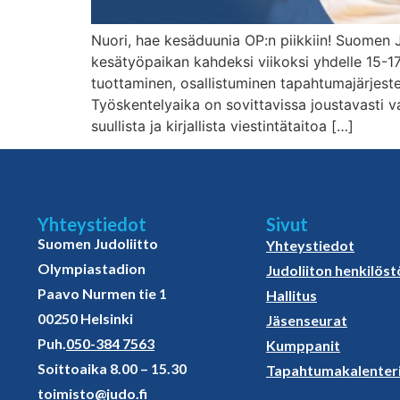
Nuori, hae kesäduunia OP:n piikkiin! Suome
kesätyöpaikan kahdeksi viikoksi yhdelle 15-17-
tuottaminen, osallistuminen tapahtumajärjeste
Työskentelyaika on sovittavissa joustavasti v
suullista ja kirjallista viestintätaitoa […]
Yhteystiedot
Sivut
Suomen Judoliitto
Yhteystiedot
Olympiastadion
Judoliiton henkilöst
Paavo Nurmen tie 1
Hallitus
00250 Helsinki
Jäsenseurat
Puh.
050-384 7563
Kumppanit
Soittoaika 8.00 – 15.30
Tapahtumakalenter
toimisto@judo.fi