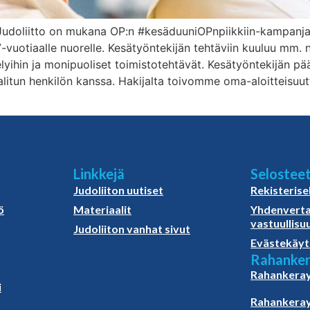
n Judoliitto on mukana OP:n #kesäduuniOPnpiikkiin-kampan
vuotiaalle nuorelle. Kesätyöntekijän tehtäviin kuuluu mm. n
lyihin ja monipuoliset toimistotehtävät. Kesätyöntekijän pä
alitun henkilön kanssa. Hakijalta toivomme oma-aloitteisuut
Linkkejä
Selostee
Judoliiton uutiset
Rekisterise
ö
Materiaalit
Yhdenverta
vastuullisu
Judoliiton vanhat sivut
Evästekäyt
Rahanker
Rahankeray
i
Rahankeray