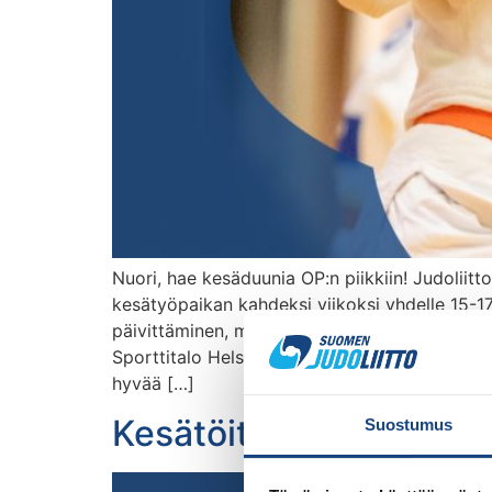
Nuori, hae kesäduunia OP:n piikkiin! Judolii
kesätyöpaikan kahdeksi viikoksi yhdelle 15-17-
päivittäminen, materiaalien postittaminen, ark
Sporttitalo Helsingissä. Työskentelyaika on so
hyvää […]
Kesätöitä Suomen Judol
Suostumus