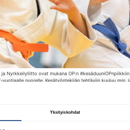
tto ja Nyrkkeilyliitto ovat mukana OP:n #kesäduuniOPnpiik
vuotiaalle nuorelle. Kesätyöntekijän tehtäviin kuuluu mm. jäs
istointi sekä varaston järjestely ja muut toimistotehtävät.
vittavissa joustavasti valitun henkilön kanssa. Hakijalta to
iitossa yhdelle 15-17-vuotiaa
Yksityiskohdat