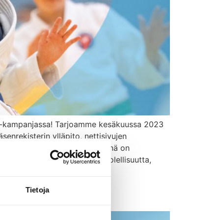
kiin-kampanjassa! Tarjoamme kesäkuussa 2023
enrekisterin ylläpito, nettisivujen
 Kesätyöntekijän päätoimipisteenä on
ivomme oma-aloitteisuutta, huolellisuutta,
lle
Tietoja