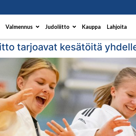
Hae
Valmennus
Judoliitto
Kauppa
Lahjoita
iitto tarjoavat kesätöitä yhdel