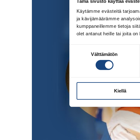
Tämä sivusto käyttää eväste
Käytämme evästeitä tarjoama
ja kävijämäärämme analysoim
kumppaneillemme tietoja siitä
olet antanut heille tai joita o
Suostumuksen
Välttämätön
valinta
Kiellä