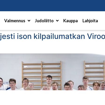
Hae
Valmennus
Judoliitto
Kauppa
Lahjoita
esti ison kilpailumatkan Viro