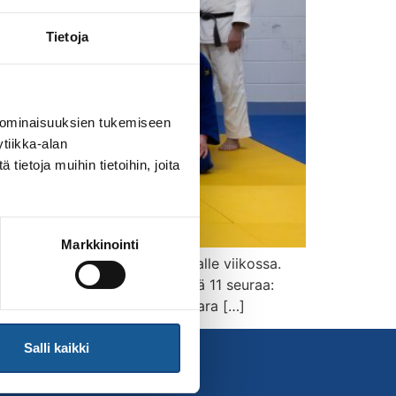
Tietoja
 ominaisuuksien tukemiseen
tiikka-alan
ietoja muihin tietoihin, joita
Markkinointi
esti, kun 80 paikkaa täyttyi alle viikossa.
ikista ilmansuunnista yhteensä 11 seuraa:
vaniemen Koyama, Vantaan Jukara […]
Salli kaikki