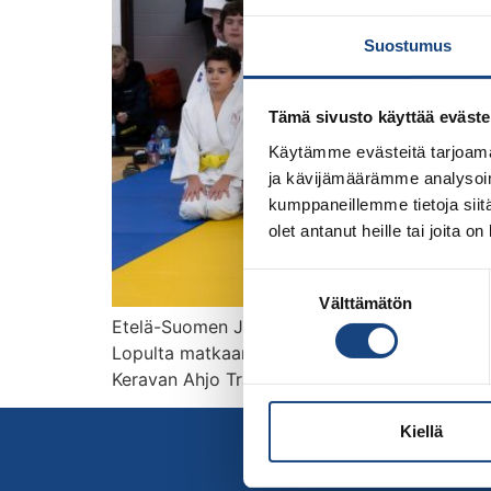
Suostumus
Tämä sivusto käyttää eväste
Käytämme evästeitä tarjoama
ja kävijämäärämme analysoim
kumppaneillemme tietoja siitä
olet antanut heille tai joita o
Suostumuksen
Välttämätön
valinta
Etelä-Suomen Judo ry:n järjestämän, kaikille a
Lopulta matkaan pääsi huimat 55 kilpailijaa, 
Keravan Ahjo Training Center, Helsingin Chi
Kiellä