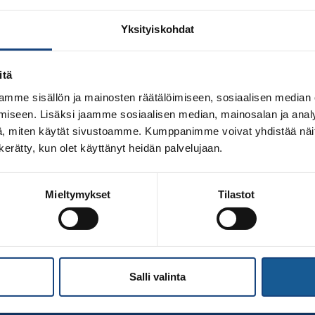
Yksityiskohdat
itä
mme sisällön ja mainosten räätälöimiseen, sosiaalisen median
iseen. Lisäksi jaamme sosiaalisen median, mainosalan ja analy
, miten käytät sivustoamme. Kumppanimme voivat yhdistää näitä t
n kerätty, kun olet käyttänyt heidän palvelujaan.
Mieltymykset
Tilastot
voimen Kaimu Keerak -kilpailumatkan suosio yllätti positiivis
10 valmentajaa ja 11 huoltajaa. Tässä joukossa oli Suomen ka
kara ja Hontai Judo, Kiteen Kippon, Porvoon Shirokawa, Ro
Salli valinta