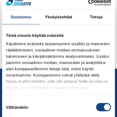
Suomea alle 23-vuotiaiden EM-kilpailuissa Unkarin
Budapestissä 5.-6.11. edustivat Olin, Korhonen ja
Suostumus
Yksityiskohdat
Tietoja
Mäkinen. Kaikki kolme kilpailijaa karsiutuivat
avausotteluissaan ja näin ollen Suomelle ei
otteluvoittoja EM-kilpailuista tänä vuonna. Suomen alle
Tämä sivusto käyttää evästeitä
23-vuotiaiden EM-kilpailuissa edustaneet urheilijat:
Valtteri Olin (Bodonos) -73 kg Roope Korhonen
Käytämme evästeitä tarjoamamme sisällön ja mainosten
(Kajaanin Judokerho) – 73 kg Oskari Mäkinen
räätälöimiseen, sosiaalisen median ominaisuuksien
(Nummelan Judo) – 81 kg Valmentajana matkalla toimi:
tukemiseen ja kävijämäärämme analysoimiseen. Lisäksi
Markus […]
jaamme sosiaalisen median, mainosalan ja analytiikka-
alan kumppaneillemme tietoja siitä, miten käytät
sivustoamme. Kumppanimme voivat yhdistää näitä
Yhteystiedot
tietoja muihin tietoihin, joita olet antanut heille tai joita on
Suomen Judoliitto
kerätty, kun olet käyttänyt heidän palvelujaan.
Olympiastadion
Paavo Nurmen tie 1
Suostumuksen
00250 Helsinki
Välttämätön
valinta
Puh.
050-384 7563