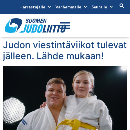
Harrastajalle
Vanhemmalle
Seuralle
Judon viestintäviikot tulevat
jälleen. Lähde mukaan!