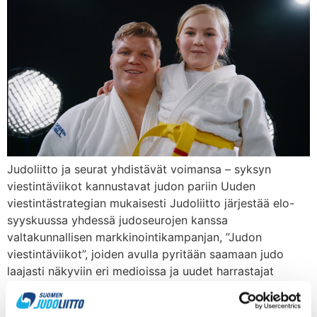
Judoliitto ja seurat yhdistävät voimansa – syksyn
viestintäviikot kannustavat judon pariin Uuden
viestintästrategian mukaisesti Judoliitto järjestää elo-
syyskuussa yhdessä judoseurojen kanssa
valtakunnallisen markkinointikampanjan, ”Judon
viestintäviikot”, joiden avulla pyritään saamaan judo
laajasti näkyviin eri medioissa ja uudet harrastajat
löytämään tiensä tatameille. Viestintäviikkojen
painopisteenä ovat sosiaalisen median julkaisut sekä