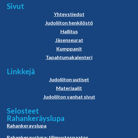
Sivut
Yhteystiedot
Judoliiton henkilöstö
Hallitus
Jäsenseurat
Kumppanit
Tapahtumakalenteri
Linkkejä
Judoliiton uutiset
Materiaalit
Judoliiton vanhat sivut
Selosteet
Rahankeräyslupa
Rahankerayslupa
Rahankerayslupa: tilimuutospaatos