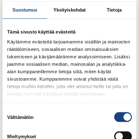
koulujudovierailut. Judoliitto kutsuu jokaisen judoseuran
toteuttamaan viestintäviikkoja. Yhdessä olemme
Suostumus
Yksityiskohdat
Tietoja
edemmän […]
Judokurssit alkavat elo-
Tämä sivusto käyttää evästeitä
syyskuussa judoseuroissa
Käytämme evästeitä tarjoamamme sisällön ja mainosten
räätälöimiseen, sosiaalisen median ominaisuuksien
tukemiseen ja kävijämäärämme analysoimiseen. Lisäksi
jaamme sosiaalisen median, mainosalan ja analytiikka-
alan kumppaneillemme tietoja siitä, miten käytät
sivustoamme. Kumppanimme voivat yhdistää näitä
tietoja muihin tietoihin, joita olet antanut heille tai joita on
kerätty, kun olet käyttänyt heidän palvelujaan.
Suostumuksen
Syksyllä moni etsii itselleen tai lapselleen uutta
Välttämätön
valinta
harrastusta. Voisiko uusi harrastus olla judo? Judo on
monipuolinen harrastus, joka kehittää lajitaitojen lisäksi
Mieltymykset