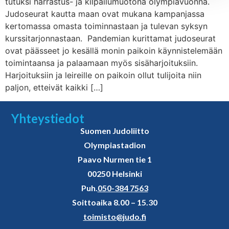
tutuksi harrastus- ja kilpailumuotona olympiavuonna.
Judoseurat kautta maan ovat mukana kampanjassa
kertomassa omasta toiminnastaan ja tulevan syksyn
kurssitarjonnastaan. Pandemian kurittamat judoseurat
ovat päässeet jo kesällä monin paikoin käynnistelemään
toimintaansa ja palaamaan myös sisäharjoituksiin.
Harjoituksiin ja leireille on paikoin ollut tulijoita niin
paljon, etteivät kaikki […]
Yhteystiedot
Suomen Judoliitto
Olympiastadion
Paavo Nurmen tie 1
00250 Helsinki
Puh.
050-384 7563
Soittoaika 8.00 – 15.30
toimisto@judo.fi