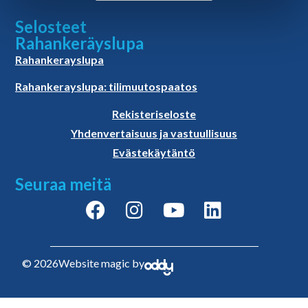
Selosteet
Rahankeräyslupa
Rahankerayslupa
Rahankerayslupa: tilimuutospaatos
Rekisteriseloste
Yhdenvertaisuus ja vastuullisuus
Evästekäytäntö
Seuraa meitä
© 2026
Website magic by