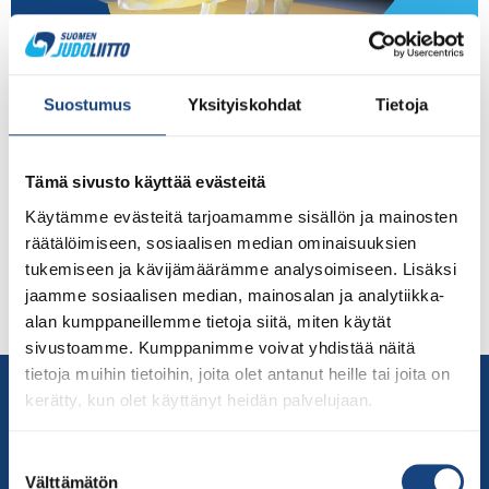
”Maan parhaat judokat ottelivat Bläk Boksissa –
Duudsoneille oppia olympiaurheilijalta”, Aamulehti Katso
Suostumus
Yksityiskohdat
Tietoja
Sanoman/Aamulehden tuottama videokooste
viikonlopun kisoista alta (toimittaja Olli Ikäheimo,
kuvaaja Joona Vainio). Katso jälkimarkkinointiartikkeli
Tämä sivusto käyttää evästeitä
täältä: https://www.aamulehti.fi/mainos/ideapark/art-
Käytämme evästeitä tarjoamamme sisällön ja mainosten
2000008805078.html Lue myös Yrjö Kareksen
räätälöimiseen, sosiaalisen median ominaisuuksien
kirjoittama Aamulehden artikkeli täältä. Judon SM-
tukemiseen ja kävijämäärämme analysoimiseen. Lisäksi
kilpailujen kuvat ovat vapaasti seurojen käytettävissä.
jaamme sosiaalisen median, mainosalan ja analytiikka-
Tuhansista kuvista poimitut otokset ovat jakaneet
alan kumppaneillemme tietoja siitä, miten käytät
judoyhteisön ja median käyttöön Kalle Kiviniemi […]
sivustoamme. Kumppanimme voivat yhdistää näitä
tietoja muihin tietoihin, joita olet antanut heille tai joita on
Yhteystiedot
kerätty, kun olet käyttänyt heidän palvelujaan.
Suomen Judoliitto
Olympiastadion
Suostumuksen
Paavo Nurmen tie 1
Välttämätön
valinta