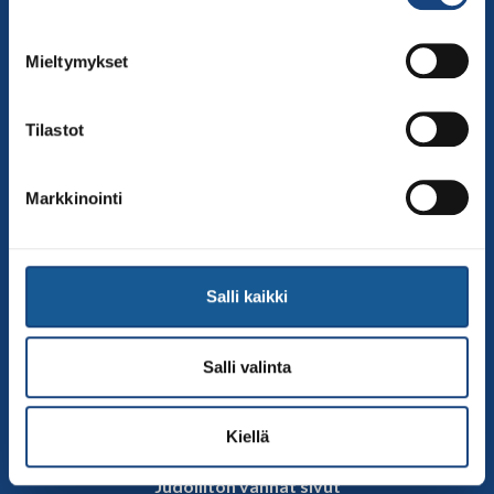
00250 Helsinki
Puh.
050-384 7563
Mieltymykset
Soittoaika 8.00 – 15.30
toimisto@judo.fi
Tilastot
Sivut
Yhteystiedot
Markkinointi
Judoliiton henkilöstö
Hallitus
Jäsenseurat
Salli kaikki
Kumppanit
Tapahtumakalenteri
Salli valinta
Linkkejä
Judoliiton uutiset
Kiellä
Materiaalit
Judoliiton vanhat sivut