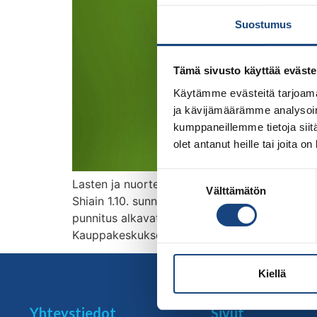
Suostumus
Tämä sivusto käyttää eväste
Käytämme evästeitä tarjoama
ja kävijämäärämme analysoim
kumppaneillemme tietoja siitä
olet antanut heille tai joita o
Suostumuksen
Lasten ja nuorten Ideapark Shiai otellaan SM-
Välttämätön
valinta
Shiain 1.10. sunnuntaina U9-U15 -ikäisille laps
punnitus alkavat klo 9.00 ja ottelut starttaa
Kauppakeskuksen […]
Kiellä
Yhteystiedot
Sivut