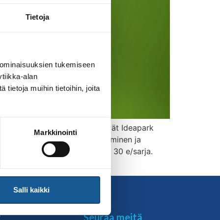
Tietoja
 ominaisuuksien tukemiseen
tiikka-alan
ietoja muihin tietoihin, joita
rimattilan Judoseura järjestävät Ideapark
Markkinointi
 Boksissa klo 10-15. Ilmoittautuminen ja
eavat. Ilmoittautumismaksu on 30 e/sarja.
Salli kaikki
t
Seuraa meitä