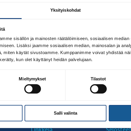
Yksityiskohdat
itä
mme sisällön ja mainosten räätälöimiseen, sosiaalisen median
iseen. Lisäksi jaamme sosiaalisen median, mainosalan ja analy
, miten käytät sivustoamme. Kumppanimme voivat yhdistää näitä t
n kerätty, kun olet käyttänyt heidän palvelujaan.
areenalla Bläk Boksissa sunnuntaina 1.10.2023 Ideapark ja O
Mieltymykset
Tilastot
ille ja nuorille. Kilpailu toteuteutetaan SM-tatatameilla Bläk
vat klo 10 eli samaan aikaan kuin kauppakeskuksen ovet auk
Salli valinta
Linkkejä
Selostee