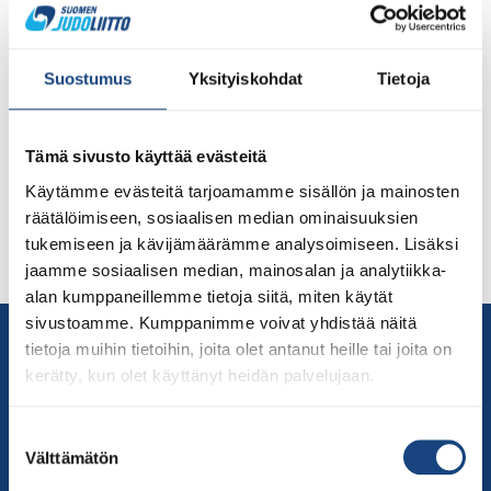
Vuoden 2022 ensimmäiset judokisat Keskilännen
Suostumus
Yksityiskohdat
Tietoja
alueella käytiin Kurikassa Kurikan Seibukanin
järjestämänä kahden vuoden tauon jälkeen Aprilli
Shiaissa 9.4.2022. Lue aluepäällikkö Tero Haukkalan
Tämä sivusto käyttää evästeitä
kirjoittama uutinen alta. Kilpailuun osallistui 132 ottelijaa
Käytämme evästeitä tarjoamamme sisällön ja mainosten
edustaen 19 eri judoseuraa. Otteluita kertyi päivän
räätälöimiseen, sosiaalisen median ominaisuuksien
mittaan yhteensä 166kpl. Monille junioriottelijoille tämä
tukemiseen ja kävijämäärämme analysoimiseen. Lisäksi
kilpailu oli ensimmäinen kisa judourallaan, ja siksi
jaamme sosiaalisen median, mainosalan ja analytiikka-
koettiin tärkeäksi olla opettavainen kisa sekä […]
alan kumppaneillemme tietoja siitä, miten käytät
sivustoamme. Kumppanimme voivat yhdistää näitä
Yhteystiedot
tietoja muihin tietoihin, joita olet antanut heille tai joita on
Suomen Judoliitto
kerätty, kun olet käyttänyt heidän palvelujaan.
Olympiastadion
Paavo Nurmen tie 1
Suostumuksen
Välttämätön
00250 Helsinki
valinta
Puh.
050-384 7563