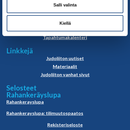
Judoliiton henkilöstö
Salli valinta
Hallitus
Jäsenseurat
Kiellä
Kumppanit
Tapahtumakalenteri
Linkkejä
Judoliiton uutiset
Materiaalit
Judoliiton vanhat sivut
Selosteet
Rahankeräyslupa
Rahankerayslupa
Rahankerayslupa: tilimuutospaatos
Rekisteriseloste