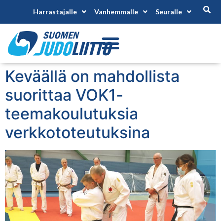
Harrastajalle
Vanhemmalle
Seuralle
Keväällä on mahdollista
suorittaa VOK1-
teemakoulutuksia
verkkototeutuksina