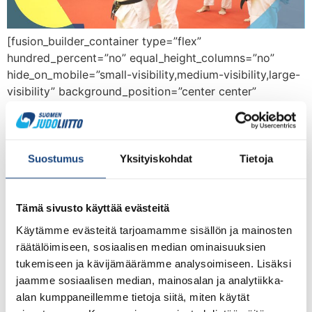
[fusion_builder_container type=”flex”
hundred_percent=”no” equal_height_columns=”no”
hide_on_mobile=”small-visibility,medium-visibility,large-
visibility” background_position=”center center”
background_repeat=”no-repeat” fade=”no”
background_parallax=”none” parallax_speed=”0.3″
video_aspect_ratio=”16:9″ video_loop=”yes”
video_mute=”yes” border_style=”solid”]
Suostumus
Yksityiskohdat
Tietoja
[fusion_builder_row][fusion_builder_column type=”1_1″
type=”1_1″ background_position=”left top”
border_style=”solid” border_position=”all”
Tämä sivusto käyttää evästeitä
spacing=”yes” background_repeat=”no-repeat”
Käytämme evästeitä tarjoamamme sisällön ja mainosten
margin_top=”0px” margin_bottom=”0px”
räätälöimiseen, sosiaalisen median ominaisuuksien
animation_speed=”0.3″ animation_direction=”left”
tukemiseen ja kävijämäärämme analysoimiseen. Lisäksi
hide_on_mobile=”small-visibility,medium-visibility,large-
jaamme sosiaalisen median, mainosalan ja analytiikka-
visibility” center_content=”no” last=”no”
alan kumppaneillemme tietoja siitä, miten käytät
hover_type=”none” min_height=”” link=””][fusion_text]