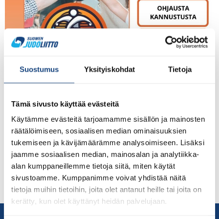
Suostumus
Yksityiskohdat
Tietoja
Vuoden mittainen Seurakehitysprosessi vie seuraanne
eteenpäin tai jopa Tähtiseura-statukseen saakka juuri
Tämä sivusto käyttää evästeitä
teille sopivin askelin. Prosessissa seura ei jää yksin,
Käytämme evästeitä tarjoamamme sisällön ja mainosten
vaan saa yksilöllistä ja asiantuntevaa ohjausta, työkaluja
räätälöimiseen, sosiaalisen median ominaisuuksien
ja vertaistukea koko matkan ajan. Mukaan lähtevien
tukemiseen ja kävijämäärämme analysoimiseen. Lisäksi
seurojen toiminnan laatu paranee, ja se näkyy
jaamme sosiaalisen median, mainosalan ja analytiikka-
suunnitelmallisempana toimintana, tyytyväisempinä
alan kumppaneillemme tietoja siitä, miten käytät
harrastajina ja motivoituneempina seuratoimijoina. Miksi
sivustoamme. Kumppanimme voivat yhdistää näitä
seuran kannattaa osallistua? Rakenne ja selkeä
tietoja muihin tietoihin, joita olet antanut heille tai joita on
kehityssuunta – […]
kerätty, kun olet käyttänyt heidän palvelujaan.