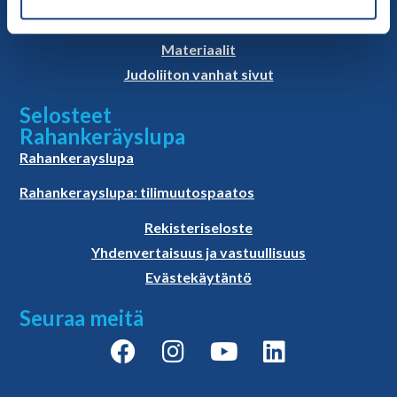
Linkkejä
Judoliiton uutiset
Materiaalit
Judoliiton vanhat sivut
Selosteet
Rahankeräyslupa
Rahankerayslupa
Rahankerayslupa: tilimuutospaatos
Rekisteriseloste
Yhdenvertaisuus ja vastuullisuus
Evästekäytäntö
Seuraa meitä