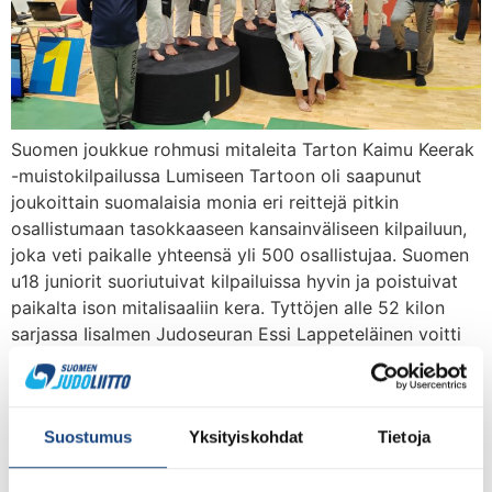
Suomen joukkue rohmusi mitaleita Tarton Kaimu Keerak
-muistokilpailussa Lumiseen Tartoon oli saapunut
joukoittain suomalaisia monia eri reittejä pitkin
osallistumaan tasokkaaseen kansainväliseen kilpailuun,
joka veti paikalle yhteensä yli 500 osallistujaa. Suomen
u18 juniorit suoriutuivat kilpailuissa hyvin ja poistuivat
paikalta ison mitalisaaliin kera. Tyttöjen alle 52 kilon
sarjassa Iisalmen Judoseuran Essi Lappeteläinen voitti
kaikki ottelunsa komeasti mattoipponeilla. […]
Kaimu Keerak –
Suostumus
Yksityiskohdat
Tietoja
kilpailumatka lapsille ja