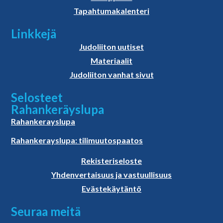
Tapahtumakalenteri
Linkkejä
Judoliiton uutiset
Materiaalit
Judoliiton vanhat sivut
Selosteet
Rahankeräyslupa
Rahankerayslupa
Rahankerayslupa: tilimuutospaatos
Rekisteriseloste
Yhdenvertaisuus ja vastuullisuus
Evästekäytäntö
Seuraa meitä