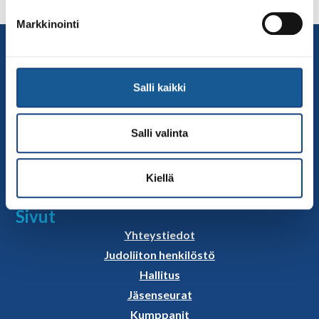
valmentajat ovat tervetulleita mukaan tälle matkalle! […]
Markkinointi
Yhteystiedot
Suomen Judoliitto
Olympiastadion
Salli kaikki
Paavo Nurmen tie 1
00250 Helsinki
Salli valinta
Puh.
050-384 7563
Soittoaika 8.00 – 15.30
Kiellä
toimisto@judo.fi
Sivut
Yhteystiedot
Judoliiton henkilöstö
Hallitus
Jäsenseurat
Kumppanit