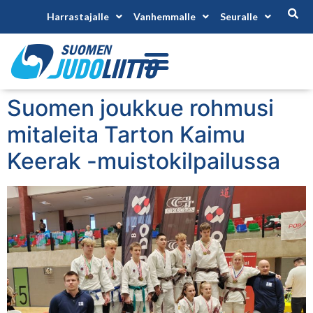
Harrastajalle
Vanhemmalle
Seuralle
Suomen joukkue rohmusi
mitaleita Tarton Kaimu
Keerak -muistokilpailussa