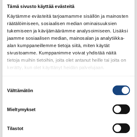
nuorille Tarttoon
Tämä sivusto käyttää evästeitä
Käytämme evästeitä tarjoamamme sisällön ja mainosten
räätälöimiseen, sosiaalisen median ominaisuuksien
tukemiseen ja kävijämäärämme analysoimiseen. Lisäksi
jaamme sosiaalisen median, mainosalan ja analytiikka-
alan kumppaneillemme tietoja siitä, miten käytät
sivustoamme. Kumppanimme voivat yhdistää näitä
tietoja muihin tietoihin, joita olet antanut heille tai joita on
kerätty, kun olet käyttänyt heidän palvelujaan.
Tervetuloa mukaan XXI Kaimu Keerak International –
kilpailumatkalle Viroon Orimattilan Judoseura ja Suomen
Suostumuksen
Judoliitto järjestävät yhteistyössä kaikille
Välttämätön
valinta
avoimen kisamatkan Tarttoon 19.-21.11.2021. Kilpailu on
myös U18-maajoukkueiden näyttökilpailu. Valmentajaksi
Mieltymykset
matkalle lähtee Judoliiton ja ES-alueen valmentajia.
Tulosta kilpailukutsu ja ilmoittautumisohjeet: Kaimu
Keerak -kutsu. Matkalle otetaan mukaan U11, U13, U15 ja
Tilastot
U18 -junioreita ympäri Suomea. Myös huoltajat ja