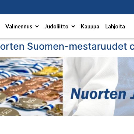
Hae
Valmennus
Judoliitto
Kauppa
Lahjoita
orten Suomen-mestaruudet on