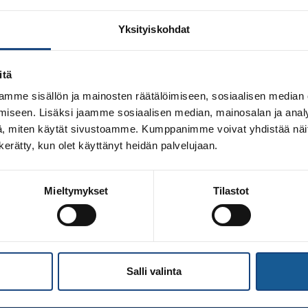
Yksityiskohdat
itä
mme sisällön ja mainosten räätälöimiseen, sosiaalisen median
iseen. Lisäksi jaamme sosiaalisen median, mainosalan ja analy
, miten käytät sivustoamme. Kumppanimme voivat yhdistää näitä t
n kerätty, kun olet käyttänyt heidän palvelujaan.
udet suomenmestarit ovat selvillä judon nuorten ikäluokissa,
sa palkintoja urheilijoiden lisäksi saivat judon eteen pyyte
Mieltymykset
Tilastot
nsi kilpailutapahtuman järjestävän judoseuran puheenjohtajal
entajakerho puolestaan huomioi elämäntyöpalkinnolla Jukk
Salli valinta