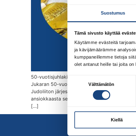
Suostumus
Tämä sivusto käyttää eväste
Käytämme evästeitä tarjoama
ja kävijämäärämme analysoim
kumppaneillemme tietoja siitä
olet antanut heille tai joita o
50-vuotisjuhlakilpailun humua ja SM-tulokset U
Suostumuksen
Jukaran 50-vuotisjuhlakilpailussa. Tapahtumas
Välttämätön
valinta
Judoliiton järjestöpäällikkö Juha Vuorela oje
ansiokkaasta seuratyöstä. Suomen juodovalm
[…]
Kiellä