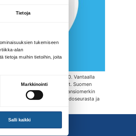
Tietoja
 ominaisuuksien tukemiseen
tiikka-alan
ietoja muihin tietoihin, joita
 jotka oteltiin lauantaina 1.10. Vantaalla
ettömästi töitä tehneet henkilöt. Suomen
Markkinointi
le, Markku Ilvoselle kultaisen ansiomerkin
a-Pekka Jokisen Riihimäen Judoseurasta ja
Salli kaikki