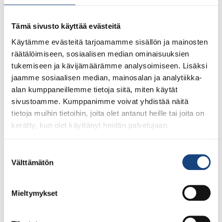
olympiavalmennuskeskus
Tämä sivusto käyttää evästeitä
Urheassa
Käytämme evästeitä tarjoamamme sisällön ja mainosten
räätälöimiseen, sosiaalisen median ominaisuuksien
tukemiseen ja kävijämäärämme analysoimiseen. Lisäksi
jaamme sosiaalisen median, mainosalan ja analytiikka-
alan kumppaneillemme tietoja siitä, miten käytät
sivustoamme. Kumppanimme voivat yhdistää näitä
tietoja muihin tietoihin, joita olet antanut heille tai joita on
kerätty, kun olet käyttänyt heidän palvelujaan.
Seuravalmentajien tekniikkakoulutus: Eetu Laamanen
Suostumuksen
/Urhea Helsinki Mikä olisi parempi tapa aloittaa
Välttämätön
valinta
judovuosi kuin Eetu Laamasen vetämässä
Seuravalmentajien tekniikkakoulutuksessa uudessa
Mieltymykset
upeassa Olympiavalmennuskeskuksessa Helsingissä?
Eetu Laamanen on entinen MM-tason judoka, jonka
urheilijan polku on vienyt pienestä Kiteen Kipponin