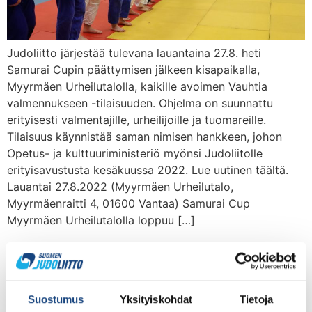
Judoliitto järjestää tulevana lauantaina 27.8. heti
Samurai Cupin päättymisen jälkeen kisapaikalla,
Myyrmäen Urheilutalolla, kaikille avoimen Vauhtia
valmennukseen -tilaisuuden. Ohjelma on suunnattu
erityisesti valmentajille, urheilijoille ja tuomareille.
Tilaisuus käynnistää saman nimisen hankkeen, johon
Opetus- ja kulttuuriministeriö myönsi Judoliitolle
erityisavustusta kesäkuussa 2022. Lue uutinen täältä.
Lauantai 27.8.2022 (Myyrmäen Urheilutalo,
Myyrmäenraitti 4, 01600 Vantaa) Samurai Cup
Myyrmäen Urheilutalolla loppuu […]
Tulossa seuravalmentajien
tekniikkakoulutus: Eetu
Laamanen,
Suostumus
Yksityiskohdat
Tietoja