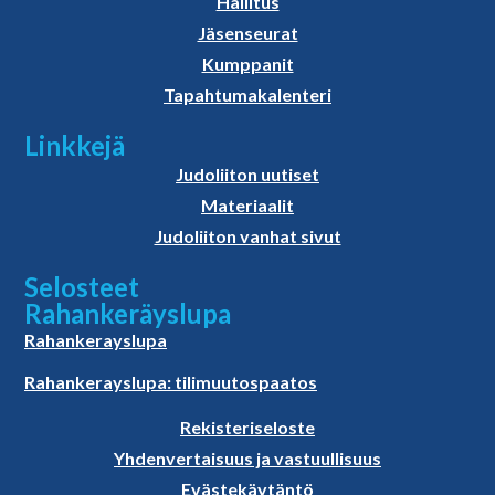
Hallitus
Jäsenseurat
Kumppanit
Tapahtumakalenteri
Linkkejä
Judoliiton uutiset
Materiaalit
Judoliiton vanhat sivut
Selosteet
Rahankeräyslupa
Rahankerayslupa
Rahankerayslupa: tilimuutospaatos
Rekisteriseloste
Yhdenvertaisuus ja vastuullisuus
Evästekäytäntö