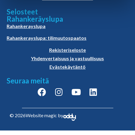
Selosteet
Rahankeräyslupa
Rahankerayslupa
Rahankerayslupa: tilimuutospaatos
Rekisteriseloste
Yhdenvertaisuus ja vastuullisuus
Evästekäytäntö
Seuraa meitä
© 2026
Website magic by