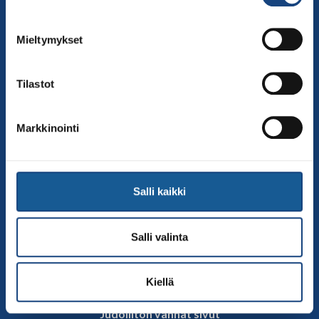
00250 Helsinki
Puh.
050-384 7563
Mieltymykset
Soittoaika 8.00 – 15.30
toimisto@judo.fi
Tilastot
Sivut
Yhteystiedot
Markkinointi
Judoliiton henkilöstö
Hallitus
Jäsenseurat
Salli kaikki
Kumppanit
Tapahtumakalenteri
Salli valinta
Linkkejä
Judoliiton uutiset
Kiellä
Materiaalit
Judoliiton vanhat sivut