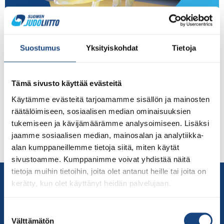
”Maan parhaat judokat ottelivat Bläk Boksissa –
Duudsoneille oppia olympiaurheilijalta”, Aamulehti Katso
Suostumus
Yksityiskohdat
Tietoja
Sanoman/Aamulehden tuottama videokooste
viikonlopun kisoista alta (toimittaja Olli Ikäheimo,
kuvaaja Joona Vainio). Katso jälkimarkkinointiartikkeli
Tämä sivusto käyttää evästeitä
täältä: https://www.aamulehti.fi/mainos/ideapark/art-
Käytämme evästeitä tarjoamamme sisällön ja mainosten
2000008805078.html Lue myös Yrjö Kareksen
räätälöimiseen, sosiaalisen median ominaisuuksien
kirjoittama Aamulehden artikkeli täältä. Judon SM-
tukemiseen ja kävijämäärämme analysoimiseen. Lisäksi
kilpailujen kuvat ovat vapaasti seurojen käytettävissä.
jaamme sosiaalisen median, mainosalan ja analytiikka-
Tuhansista kuvista poimitut otokset ovat jakaneet
alan kumppaneillemme tietoja siitä, miten käytät
judoyhteisön ja median käyttöön Kalle Kiviniemi […]
sivustoamme. Kumppanimme voivat yhdistää näitä
tietoja muihin tietoihin, joita olet antanut heille tai joita on
Yhteystiedot
kerätty, kun olet käyttänyt heidän palvelujaan.
Suomen Judoliitto
Olympiastadion
Suostumuksen
Paavo Nurmen tie 1
Välttämätön
valinta