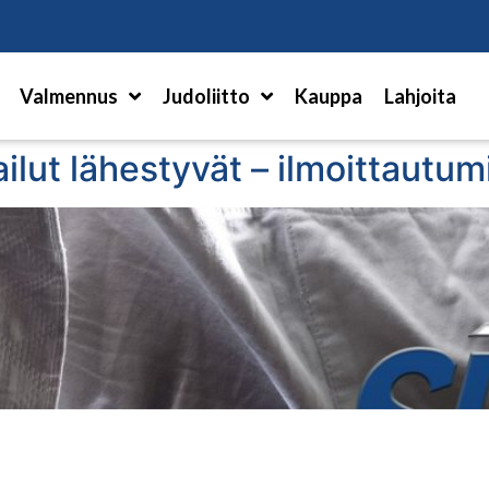
Hae
Valmennus
Judoliitto
Kauppa
Lahjoita
lut lähestyvät – ilmoittautum