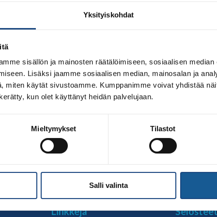
Yksityiskohdat
itä
mme sisällön ja mainosten räätälöimiseen, sosiaalisen median
iseen. Lisäksi jaamme sosiaalisen median, mainosalan ja analy
, miten käytät sivustoamme. Kumppanimme voivat yhdistää näitä t
n kerätty, kun olet käyttänyt heidän palvelujaan.
BläkBoksissa Ideaparkissa 4.-5.3.2023. Kevään SM-kamppailui
Mieltymykset
Tilastot
ipäiväisestä tapahtumassa elämyksellisissä puitteissa ke
oivoja Tapahtumassa pääset näkemään olympiajudon kotimaan
 aikana. Orimattilan Judoseura järjestää tapahtuman, jota I
Salli valinta
Linkkejä
Selostee