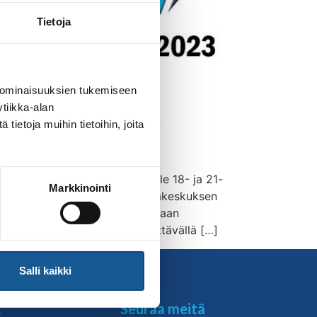
Tietoja
 ominaisuuksien tukemiseen
tiikka-alan
ietoja muihin tietoihin, joita
ssa kohtaavat aikuiset ja alle 18- ja 21-
Markkinointi
skellä Suomen suurimman kauppakeskuksen
 huippu-urheilijat ja kohtaamaan
deapark Lempäälä tukee merkittävällä […]
Salli kaikki
t
Seuraa meitä