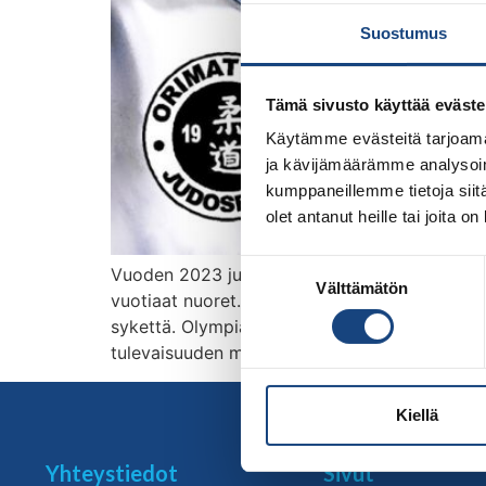
Suostumus
Tämä sivusto käyttää eväste
Käytämme evästeitä tarjoama
ja kävijämäärämme analysoim
kumppaneillemme tietoja siitä
olet antanut heille tai joita o
Suostumuksen
Vuoden 2023 judon SM-kilpailut järjestetään 
Välttämätön
valinta
vuotiaat nuoret. Tervetuloa nauttimaan kaks
sykettä. Olympiaurheilua ja tulevaisuuden t
tulevaisuuden mitalitoivot saman viikonlopun
Kiellä
Yhteystiedot
Sivut