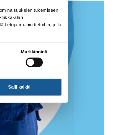
 ominaisuuksien tukemiseen
tiikka-alan
ietoja muihin tietoihin, joita
Markkinointi
Salli kaikki