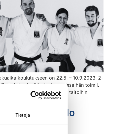
akuaika koulutukseen on 22.5. – 10.9.2023. 2-
ille kohderyhmälle, jonka parissa hän toimii.
hin sekä itsensä kehittämisen taitoihin.
umisista 8.3. klo
Tietoja