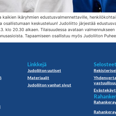
kaikien ikäryhmien edustusvalmennettaville, henkilökohtaisi
ja osallistumaan keskusteluun! Judoliitto järjestää edustusv
3. klo 20.30 alkaen. Tilaisuudessa avataan valmennukseen 
ennusasioista. Tapaamiseen osallistuu myös Judoliiton Puhee
Linkkejä
Selostee
Judoliiton uutiset
Rekisterise
ö
Materiaalit
Yhdenverta
vastuullisu
Judoliiton vanhat sivut
Evästekäyt
Rahanker
Rahankeray
i
Rahankeray