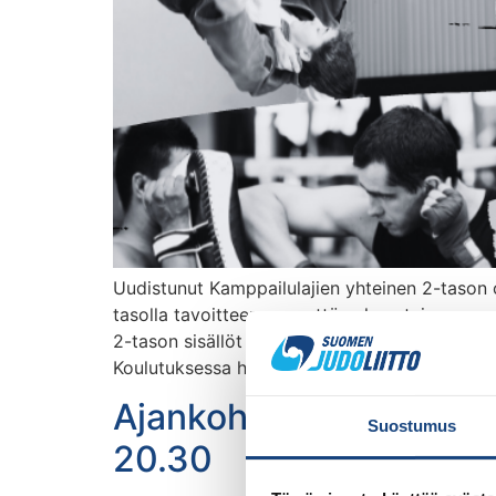
Uudistunut Kamppailulajien yhteinen 2-tason 
tasolla tavoitteena on, että valmentaja osaa s
2-tason sisällöt keskittyvät urheiluosaamisee
Koulutuksessa harjoituksia tehdään niin luokas
Ajankohtaiskeskustelu 
Suostumus
20.30