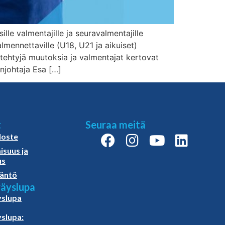
lle valmentajille ja seuravalmentajille
almennettaville (U18, U21 ja aikuiset)
tehtyjä muutoksia ja valmentajat kertovat
njohtaja Esa […]
t
Seuraa meitä
loste
isuus ja
us
äntö
äyslupa
slupa
slupa: