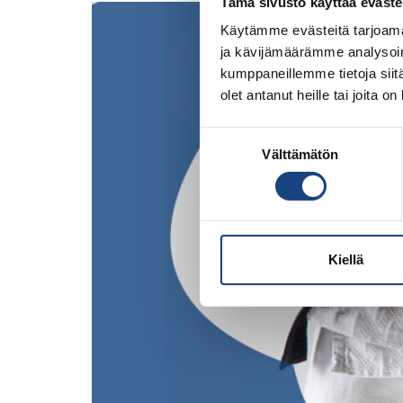
Tämä sivusto käyttää eväste
Käytämme evästeitä tarjoama
ja kävijämäärämme analysoim
kumppaneillemme tietoja siitä
olet antanut heille tai joita o
Suostumuksen
Välttämätön
valinta
Kiellä