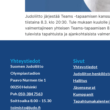
Judoliitto järjestää Teams -tapaamisen kanssa 
tiistaina 8.3. klo 20:30. Tule mukaan kuulolle 
valmentajineen yhteisen Teams-tapaamisen 8.
tulevista tapahtuista ja ajankohtaisista valm
Yhteystiedot
Sivut
Suomen Judoliitto
Yhteystiedot
Olympiastadion
Judoliiton henkilöst
Paavo Nurmen tie 1
Hallitus
00250 Helsinki
Jäsenseurat
Puh.
050-384 7563
Kumppanit
Soittoaika 8.00 – 15.30
Tapahtumakalenter
toimisto@judo.fi