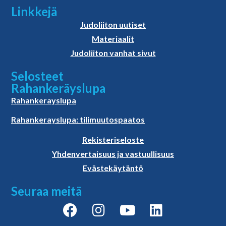
Linkkejä
Judoliiton uutiset
Materiaalit
Judoliiton vanhat sivut
Selosteet
Rahankeräyslupa
Rahankerayslupa
Rahankerayslupa: tilimuutospaatos
Rekisteriseloste
Yhdenvertaisuus ja vastuullisuus
Evästekäytäntö
Seuraa meitä