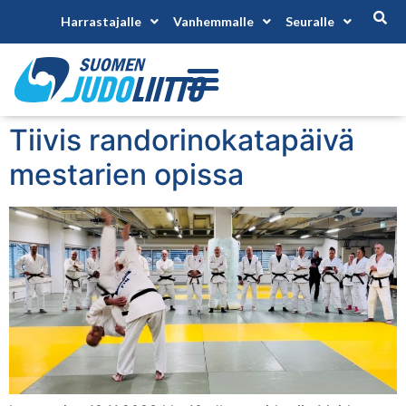
Harrastajalle
Vanhemmalle
Seuralle
Tiivis randorinokatapäivä
mestarien opissa