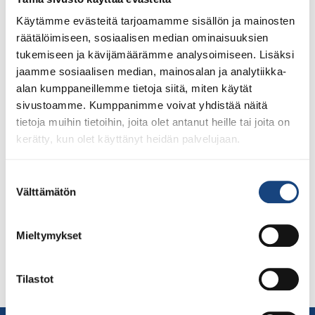
Käytämme evästeitä tarjoamamme sisällön ja mainosten
räätälöimiseen, sosiaalisen median ominaisuuksien
tukemiseen ja kävijämäärämme analysoimiseen. Lisäksi
jaamme sosiaalisen median, mainosalan ja analytiikka-
alan kumppaneillemme tietoja siitä, miten käytät
sivustoamme. Kumppanimme voivat yhdistää näitä
tietoja muihin tietoihin, joita olet antanut heille tai joita on
”Kata on riaita, randori riain soveltamista” Lue Teemu
kerätty, kun olet käyttänyt heidän palvelujaan.
Puumalaisen mielenkiintoinen artikkeli Katan
soveltamisesta judotekniikan, taktiikoiden ja
Suostumuksen
kamppailullisen harjoittelun tukemisessa. Ote Teemun
Välttämätön
valinta
tekstistä: ”Katan avulla on vuosisatojen ajan siirretty
kamppailun periaatteita ja tekniikoita sukupolvelta
Mieltymykset
toiselle. Ne ovat ikään kuin informaatiopaketteja, joiden
avulla voidaan harjoitella tekniikoita. Judossa kata on
judon kielioppia, ja randori kirjoittamista.
Tilastot
Kisakombinaatiotkin ovat ”kataharjoittelua”, […]