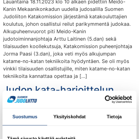
Lauantaina 18.11.2023 klo 10 alkaen pidettiin Meido-
Kanin Mekaanikonkadun uudella judosalilla Suomen
Judoliiton Katakomission järjestämä katakouluttajien
koulutus, johon osallistui reilut parikymmentä judokaa.
Alkupuheenvuorot piti Meido-Kanin
judotoiminnanjohtaja Arttu Laitinen (5.dan) sekä
tilaisuuden koollekutsuja, Katakomission puheenjohtaja
Jorma Paasi (3.dan), joka veti myös alkujumpan
katame-no-katan tekniikoita hyödyntäen. Se oli myös
vinkki tilaisuuden osallistujille, miten katame-no-katan
tekniikoita kannattaa opettaa ja […]
Judon kata-harjoittelun
avulla mahdollisuus
syventää tieto-taitoa
Suostumus
Yksityiskohdat
Tietoja
kamppailullisuudesta
Tämä sivusto käyttää evästeitä