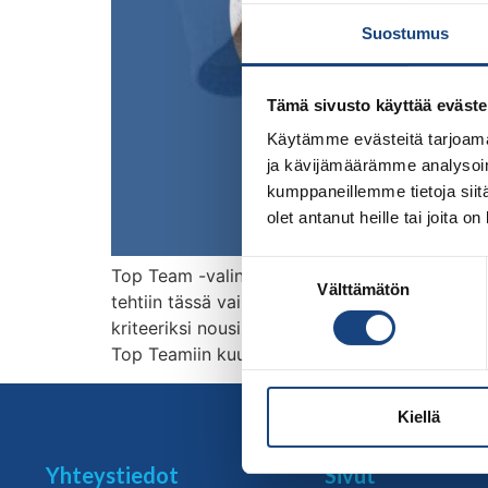
Suostumus
Tämä sivusto käyttää eväste
Käytämme evästeitä tarjoama
ja kävijämäärämme analysoim
kumppaneillemme tietoja siitä
olet antanut heille tai joita o
Suostumuksen
Top Team -valinnat sekä päätökset urheilijoide
Välttämätön
valinta
tehtiin tässä vaiheessa, heti niiden valmistut
kriteeriksi nousi sitoutuminen yhteiseen su
Top Teamiin kuuluu vuonna 2022 seuraavat urh
Kiellä
Yhteystiedot
Sivut