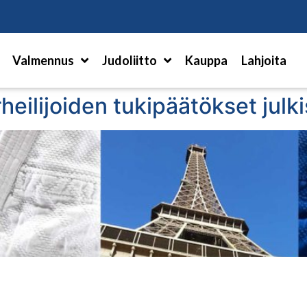
Hae
Valmennus
Judoliitto
Kauppa
Lahjoita
heilijoiden tukipäätökset julk