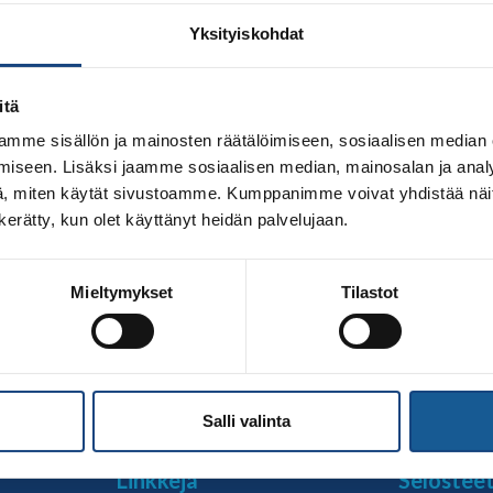
Yksityiskohdat
itä
mme sisällön ja mainosten räätälöimiseen, sosiaalisen median
iseen. Lisäksi jaamme sosiaalisen median, mainosalan ja analy
, miten käytät sivustoamme. Kumppanimme voivat yhdistää näitä t
n kerätty, kun olet käyttänyt heidän palvelujaan.
n taloudellisen tuen osalta julkistettiin Team tilaisuudessa
Mieltymykset
Tilastot
tua, jotta urheilijat ehtivät huomioida ne tulevan vuoden s
unnitelmaan ja valmennuslinjaan, johon Olympiakomitea nim
eilijat: Martti Puumalainen […]
Salli valinta
Linkkejä
Selostee