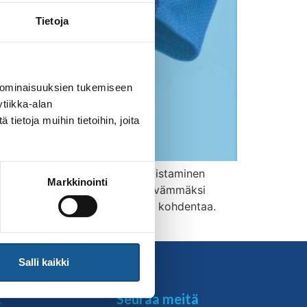
Tietoja
 ominaisuuksien tukemiseen
tiikka-alan
ietoja muihin tietoihin, joita
 14.12 klo 20:00. Päätösten julkistaminen
Markkinointi
uunnitelmissaan. Entistä merkitsevämmäksi
enomaan halusi tehostamistukea kohdentaa.
Salli kaikki
t
Seuraa meitä