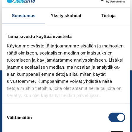
Zagrebin Grand Prix Kroatiassa otellaan neljän judokan
voimin Osa suomalaisista Top Team -urheilijoista
Suostumus
Yksityiskohdat
Tietoja
osallistuu Kroatiassa järjestettäviin Grand Prix-
kilpailuihin, joka on IJF:n ylemmän tason kilpailu.
Mukana on neljä urheilijaa, jotka ottelevat kolmena eri
Tämä sivusto käyttää evästeitä
päivänä (pe-su). Tästä syystä joukkue on saapunut eri
Käytämme evästeitä tarjoamamme sisällön ja mainosten
aikaan kilpailuhotelliin. Tiukat koronarajoitukset jatkuvat
räätälöimiseen, sosiaalisen median ominaisuuksien
ja kilpailijoiden on pysyttävä edelleen omassa
tukemiseen ja kävijämäärämme analysoimiseen. Lisäksi
hotellihuoneessaan, kunnes ovat saaneet […]
jaamme sosiaalisen median, mainosalan ja analytiikka-
alan kumppaneillemme tietoja siitä, miten käytät
Yhteystiedot
sivustoamme. Kumppanimme voivat yhdistää näitä
Suomen Judoliitto
tietoja muihin tietoihin, joita olet antanut heille tai joita on
kerätty, kun olet käyttänyt heidän palvelujaan.
Olympiastadion
Paavo Nurmen tie 1
Suostumuksen
00250 Helsinki
Välttämätön
valinta
Puh.
050-384 7563
Soittoaika 8.00 – 15.30