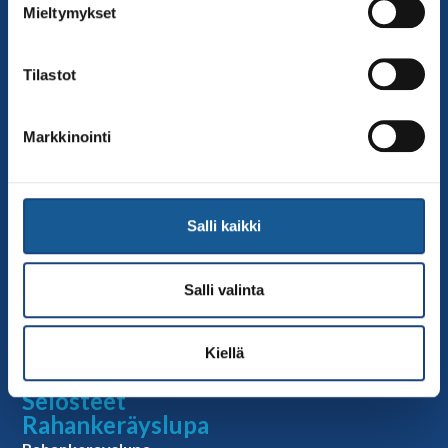
Mieltymykset
toimisto@judo.fi
Sivut
Tilastot
Yhteystiedot
Judoliiton henkilöstö
Markkinointi
Hallitus
Jäsenseurat
Kumppanit
Salli kaikki
Tapahtumakalenteri
Linkkejä
Salli valinta
Judoliiton uutiset
Materiaalit
Kiellä
Judoliiton vanhat sivut
Selosteet
Rahankeräyslupa