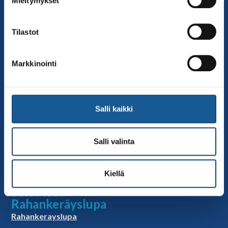
Mieltymykset
Sivut
Yhteystiedot
Tilastot
Judoliiton henkilöstö
Hallitus
Markkinointi
Jäsenseurat
Kumppanit
Tapahtumakalenteri
Salli kaikki
Linkkejä
Judoliiton uutiset
Salli valinta
Materiaalit
Judoliiton vanhat sivut
Kiellä
Selosteet
Rahankeräyslupa
Rahankerayslupa