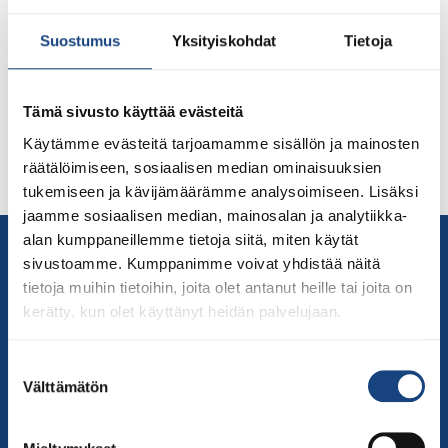
Alle 21-vuotiaiden EM-kilpailussa Suomessa edustavat:
Suostumus
Yksityiskohdat
Tietoja
Pihla Salonen (to 9.9.), alle 57 kg, Porin Fudoshin – lue
lisää Timo Uusitalon Ylelle kirjoittama juttu tästä. Eetu
Ihanamäki (pe 10.9.), alle 81 kg, Nokian Judo – lue lisää
Tämä sivusto käyttää evästeitä
Eetusta hänen nettisivuiltaan tästä. Valmentajana
matkalla toimii nuorten olympiavalmentaja Markus
Käytämme evästeitä tarjoamamme sisällön ja mainosten
Pekkola. Lisätietoa kilpailusta löydät täältä. Katso
räätälöimiseen, sosiaalisen median ominaisuuksien
tapahtuman mainosvideo tästä. Suomalaisista […]
tukemiseen ja kävijämäärämme analysoimiseen. Lisäksi
jaamme sosiaalisen median, mainosalan ja analytiikka-
alan kumppaneillemme tietoja siitä, miten käytät
Yhteystiedot
sivustoamme. Kumppanimme voivat yhdistää näitä
Suomen Judoliitto
tietoja muihin tietoihin, joita olet antanut heille tai joita on
Olympiastadion
kerätty, kun olet käyttänyt heidän palvelujaan.
Paavo Nurmen tie 1
00250 Helsinki
Suostumuksen
Puh.
050-384 7563
Välttämätön
valinta
Soittoaika 8.00 – 15.30
toimisto@judo.fi