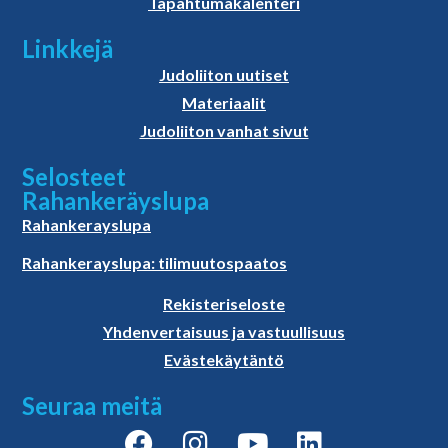
Tapahtumakalenteri
Linkkejä
Judoliiton uutiset
Materiaalit
Judoliiton vanhat sivut
Selosteet
Rahankeräyslupa
Rahankerayslupa
Rahankerayslupa: tilimuutospaatos
Rekisteriseloste
Yhdenvertaisuus ja vastuullisuus
Evästekäytäntö
Seuraa meitä