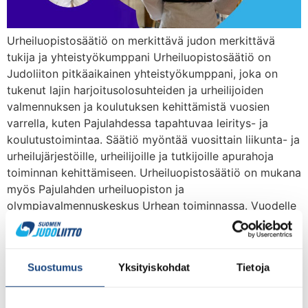
Urheiluopistosäätiö on merkittävä judon merkittävä
tukija ja yhteistyökumppani Urheiluopistosäätiö on
Judoliiton pitkäaikainen yhteistyökumppani, joka on
tukenut lajin harjoitusolosuhteiden ja urheilijoiden
valmennuksen ja koulutuksen kehittämistä vuosien
varrella, kuten Pajulahdessa tapahtuvaa leiritys- ja
koulutustoimintaa. Säätiö myöntää vuosittain liikunta- ja
urheilujärjestöille, urheilijoille ja tutkijoille apurahoja
toiminnan kehittämiseen. Urheiluopistosäätiö on mukana
myös Pajulahden urheiluopiston ja
olympiavalmennuskeskus Urhean toiminnassa. Vuodelle
[…]
Urheiluopistosäätiön
Suostumus
Yksityiskohdat
Tietoja
artikkeli judosta julkaistu