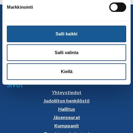
Markkinointi
Yhteystiedot
Suomen Judoliitto
Olympiastadion
Salli kaikki
Paavo Nurmen tie 1
00250 Helsinki
Salli valinta
Puh.
050-384 7563
Soittoaika 8.00 – 15.30
toimisto@judo.fi
Kiellä
Sivut
Yhteystiedot
Judoliiton henkilöstö
Hallitus
Jäsenseurat
Kumppanit