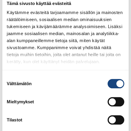
Tämä sivusto käyttää evästeitä
Käytämme evästeitä tarjoamamme sisällön ja mainosten
räätälöimiseen, sosiaalisen median ominaisuuksien
tukemiseen ja kävijämäärämme analysoimiseen. Lisäksi
jaamme sosiaalisen median, mainosalan ja analytiikka-
alan kumppaneillemme tietoja siitä, miten käytät
sivustoamme. Kumppanimme voivat yhdistää näitä
tietoja muihin tietoihin, joita olet antanut heille tai joita on
Hyvien käytöstapojen judo vaatii keskittymään
kerätty, kun olet käyttänyt heidän palvelujaan.
Urheiluopistosäätiö on julkaissut judo-artikkelin, joissa
tuodaan esille lajin monipuolista liikunta- ja
Suostumuksen
urheilutoimintaa Suomessa. Urheiluopistosäätiö on
Välttämätön
valinta
Judoliiton pitkäaikainen yhteistyökumppani, joka on
tukenut lajin harjoitusolosuhteiden ja urheilijoiden
valmennuksen ja koulutuksen kehittämistä vuosien
Mieltymykset
varrella, kuten Pajulahdessa tapahtuvaa leiritys- ja
koulutustoimintaa. Lue vt. valmennuspäällikkö Otto
Tilastot
Favénin haastattelu Urheiluopistosäätiön sivuilta täältä.
Säätiö myöntää vuosittain liikunta- […]