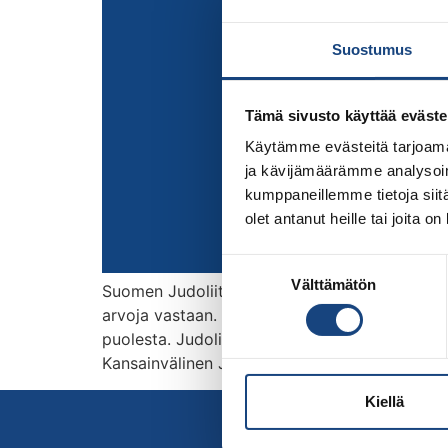
Suostumus
Tämä sivusto käyttää eväste
Käytämme evästeitä tarjoama
ja kävijämäärämme analysoim
kumppaneillemme tietoja siitä
olet antanut heille tai joita o
Suostumuksen
Välttämätön
valinta
Suomen Judoliitto tuomitsee jyrkästi Venäjä
arvoja vastaan. Judoliitto tukee yksiselittei
puolesta. Judoliiton hallitus ja valmennusvali
Kansainvälinen Judoliitto (IJF) ja Euroopan 
Kiellä