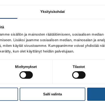
Yksityiskohdat
itä
mme sisällön ja mainosten räätälöimiseen, sosiaalisen median
iseen. Lisäksi jaamme sosiaalisen median, mainosalan ja analy
, miten käytät sivustoamme. Kumppanimme voivat yhdistää näitä t
n kerätty, kun olet käyttänyt heidän palvelujaan.
Mieltymykset
Tilastot
n armeijan hyökkäyksen Ukrainaan Hyökkäys on äärimmäisen 
sesti Ukrainaa ja haluamme ilmaista vahvan tukemme kaikille 
okunta ovat tehneet päätöksen olla lähettämättä urheilijoita 
Judounioni (EJU) ovat peruneet […]
Salli valinta