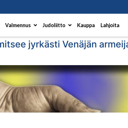
Hae
Valmennus
Judoliitto
Kauppa
Lahjoita
mitsee jyrkästi Venäjän armei