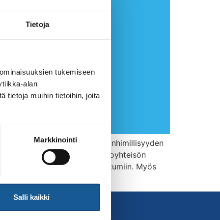
Tietoja
 ominaisuuksien tukemiseen
tiikka-alan
ietoja muihin tietoihin, joita
Markkinointi
vakava isku demokratiaa ja inhimillisyyden
ukrainalaisille suomalaisen judoyhteisön
Venäjällä järjestettäviin tapahtumiin. Myös
Salli kaikki