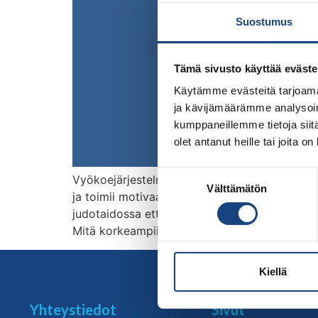
Suostumus
Tämä sivusto käyttää eväste
Käytämme evästeitä tarjoama
ja kävijämäärämme analysoim
kumppaneillemme tietoja siitä
olet antanut heille tai joita o
Suostumuksen
Vyökoejärjestelmästä vastaa Judoliiton alai
Välttämätön
valinta
ja toimii motivaation lähteeänä kaiken ikäisil
judotaidossa että henkisissä ominaisuuksissa.
Mitä korkeampiin vyöarvoihin tullaan, sitä 
Kiellä
Yhteystiedot
Sivut