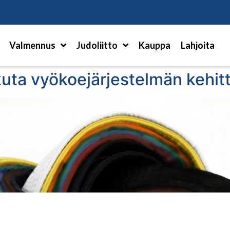
Hae
Valmennus
Judoliitto
Kauppa
Lahjoita
kuta vyökoejärjestelmän kehi