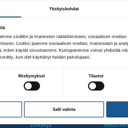
Yksityiskohdat
itä
mme sisällön ja mainosten räätälöimiseen, sosiaalisen median
iseen. Lisäksi jaamme sosiaalisen median, mainosalan ja analy
, miten käytät sivustoamme. Kumppanimme voivat yhdistää näitä t
n kerätty, kun olet käyttänyt heidän palvelujaan.
nen Vyökoekomissio. Vyökoejärjestelmä on olennainen ja tä
Mieltymykset
Tilastot
le ja tasoisille harjoitella ja kehittyä. Vyöarvoissa etenemi
 Uran alkupuolella kehitystä mitataan lähinnä judon tekniiko
enemmän otetaan huomioon […]
Salli valinta
Linkkejä
Selostee