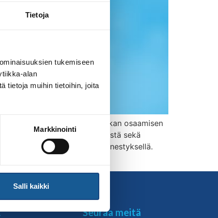
Tietoja
 ominaisuuksien tukemiseen
tiikka-alan
ietoja muihin tietoihin, joita
rkeä osa judoa. Se kertoo judokan osaamisen
Markkinointi
nen kuvastaa harrastajan etenemistä sekä
iden osaamisella ja kilpailumenestyksellä.
Salli kaikki
t
Seuraa meitä