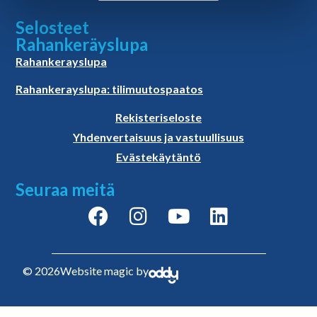
Selosteet
Rahankeräyslupa
Rahankerayslupa
Rahankerayslupa: tilimuutospaatos
Rekisteriseloste
Yhdenvertaisuus ja vastuullisuus
Evästekäytäntö
Seuraa meitä
© 2026
Website magic by