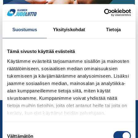
Seuratyö on yksi Suomen Judoliiton tärkeimmistä
painopisteistä. Tarkoitus on auttaa seuroja
Suostumus
Yksityiskohdat
Tietoja
kasvattamaan harrastajamääriä ja nostamaan tekemisen
laatua. Perustana toimii johdonmukainen tiedonkeruu
seuroilta. Seurojen antamat tiedot toimivat myös
Tämä sivusto käyttää evästeitä
pohjana liiton tekemille avustushakemuksille, joten saatu
Käytämme evästeitä tarjoamamme sisällön ja mainosten
tieto on ensiarvoisen tärkeää. Judoliiton sääntöjen
räätälöimiseen, sosiaalisen median ominaisuuksien
mukaan 11§: Liitto kerää tietoja jäsenseurojen
tukemiseen ja kävijämäärämme analysoimiseen. Lisäksi
toiminnasta vuosittain vuosi-ilmoituksella. Vuosi-
jaamme sosiaalisen median, mainosalan ja analytiikka-
ilmoituksessa kysytään jäsenseuran yhteystiedot sekä
alan kumppaneillemme tietoja siitä, miten käytät
muita Liiton […]
sivustoamme. Kumppanimme voivat yhdistää näitä
tietoja muihin tietoihin, joita olet antanut heille tai joita on
Yhteystiedot
kerätty, kun olet käyttänyt heidän palvelujaan.
Suomen Judoliitto
Olympiastadion
Suostumuksen
Paavo Nurmen tie 1
Välttämätön
valinta