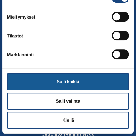
00250 Helsinki
Puh.
050-384 7563
Mieltymykset
Soittoaika 8.00 – 15.30
toimisto@judo.fi
Tilastot
Sivut
Yhteystiedot
Markkinointi
Judoliiton henkilöstö
Hallitus
Jäsenseurat
Salli kaikki
Kumppanit
Tapahtumakalenteri
Salli valinta
Linkkejä
Judoliiton uutiset
Kiellä
Materiaalit
Judoliiton vanhat sivut