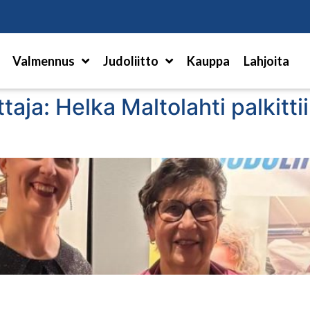
Hae
Valmennus
Judoliitto
Kauppa
Lahjoita
taja: Helka Maltolahti palkitt