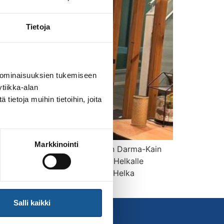
Tietoja
 ominaisuuksien tukemiseen
tiikka-alan
ietoja muihin tietoihin, joita
Markkinointi
hden, jonka mittava työ Laukaan Darma-Kain
-areenalla 24.1.2026. Palkinnon Helkalle
 jatkui Suomessa vuodesta 1976 Helka
Salli kaikki