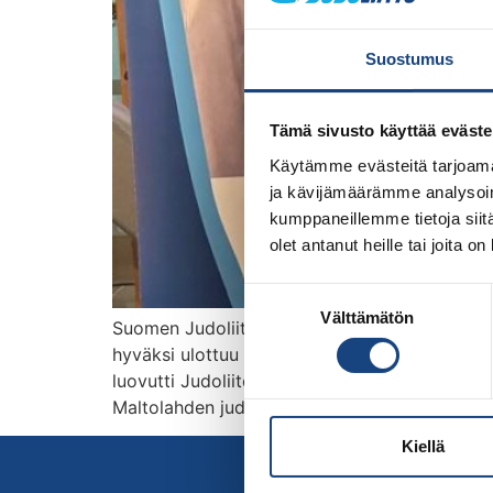
Suostumus
Tämä sivusto käyttää eväste
Käytämme evästeitä tarjoama
ja kävijämäärämme analysoim
kumppaneillemme tietoja siitä
olet antanut heille tai joita o
Suostumuksen
Välttämätön
valinta
Suomen Judoliitto on valinnut vuoden 2025 se
hyväksi ulottuu useille vuosikymmenille. Valint
luovutti Judoliiton koulutus- ja seurakehitys
Maltolahden judotaival sai alkunsa Ruotsissa 
Kiellä