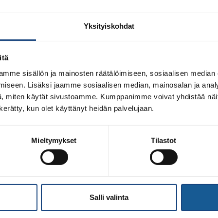
Yksityiskohdat
itä
mme sisällön ja mainosten räätälöimiseen, sosiaalisen median
iseen. Lisäksi jaamme sosiaalisen median, mainosalan ja analy
, miten käytät sivustoamme. Kumppanimme voivat yhdistää näitä t
n kerätty, kun olet käyttänyt heidän palvelujaan.
Mieltymykset
Tilastot
uratoimijaksi pitkän linjan judovaikuttajan Helka Maltola
a julkistettiin Judoliiton palkitsemistilaisuudessa Veikkaus
päällikkö Katri Forssell. Judoura alkoi Ruotsista 1975 – ura
vuonna 1975, josta […]
Salli valinta