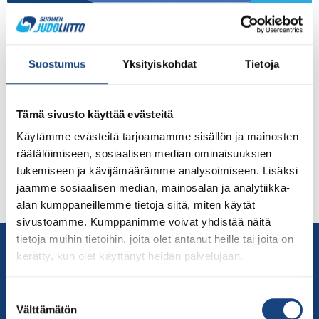
Judoliitto järjesti syyskokouksen 17.11.2022
hybridimuotoisena. Kokouksen pöytäkirja liitteineen ja
ensi vuoden toimintasuunnitelman kera on nyt julkaistu.
Suostumus
Yksityiskohdat
Tietoja
Kokousaineistoja Kokouksessa oli judoseuroja 33 eri
seurasta ja tilaisuudessa käytiin aktiivista keskustelua.
Vapaamuotoinen yhteenveto kokouksesta on julkaistu jo
Tämä sivusto käyttää evästeitä
aiemmin täällä: https://judo.fi/2022/11/judoliiton-
syyskokouksessa-vilkasta-keskustelua-ja-linjan-
Käytämme evästeitä tarjoamamme sisällön ja mainosten
kirkastamista/ Kiinnostusta kokousaineistoista on
räätälöimiseen, sosiaalisen median ominaisuuksien
herättänyt erityisesti puheenjohtaja Esa Niemen esitys
tukemiseen ja kävijämäärämme analysoimiseen. Lisäksi
hallintouudistuksesta. Siinä keskeistä on ottaa
jaamme sosiaalisen median, mainosalan ja analytiikka-
judoseurat ja koko järjestökenttä […]
alan kumppaneillemme tietoja siitä, miten käytät
sivustoamme. Kumppanimme voivat yhdistää näitä
tietoja muihin tietoihin, joita olet antanut heille tai joita on
Yhteystiedot
kerätty, kun olet käyttänyt heidän palvelujaan.
Suomen Judoliitto
Olympiastadion
Suostumuksen
Paavo Nurmen tie 1
Välttämätön
valinta