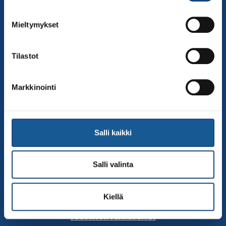
00250 Helsinki
Puh.
050-384 7563
Mieltymykset
Soittoaika 8.00 – 15.30
toimisto@judo.fi
Tilastot
Sivut
Yhteystiedot
Markkinointi
Judoliiton henkilöstö
Hallitus
Jäsenseurat
Salli kaikki
Kumppanit
Tapahtumakalenteri
Salli valinta
Linkkejä
Judoliiton uutiset
Kiellä
Materiaalit
Judoliiton vanhat sivut