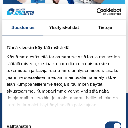
Huomio kaikki edustusurheilijat ja heidän
taustajoukkonsa! Judoliiton
Suostumus
Yksityiskohdat
Tietoja
edustustusvalmennusryhmien urheilijat ilmoittautuvat
nyt suoraan Valmennuksen kalenteriin, josta avautuu
kulloinkin voimassa oleva kansainvälinen EJU:n tai IJF:n
Tämä sivusto käyttää evästeitä
tapahtuma. Tämä koskee ryhmiin nimettyjä urheilijoita.
Käytämme evästeitä tarjoamamme sisällön ja mainosten
Pandemiatilanteen aiheuttamien kilpailukalenterin
räätälöimiseen, sosiaalisen median ominaisuuksien
muutosten vuoksi erillistä Edustusjoukkuetta ei
tukemiseen ja kävijämäärämme analysoimiseen. Lisäksi
muodosteta, vaan osallistumisesta European Cup -tason
jaamme sosiaalisen median, mainosalan ja analytiikka-
kilpailuihin voit olla yhteydessä alle 18-vuotiaiden osalta
alan kumppaneillemme tietoja siitä, miten käytät
ikäluokan vastuuvalmentaja Eetu Laamaseen ja […]
sivustoamme. Kumppanimme voivat yhdistää näitä
tietoja muihin tietoihin, joita olet antanut heille tai joita on
Yhteystiedot
kerätty, kun olet käyttänyt heidän palvelujaan.
Suomen Judoliitto
Olympiastadion
Suostumuksen
Paavo Nurmen tie 1
Välttämätön
valinta