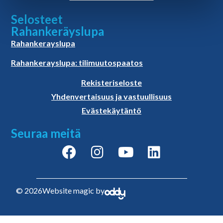
Selosteet
Rahankeräyslupa
Rahankerayslupa
Rahankerayslupa: tilimuutospaatos
Rekisteriseloste
Yhdenvertaisuus ja vastuullisuus
Evästekäytäntö
Seuraa meitä
© 2026
Website magic by