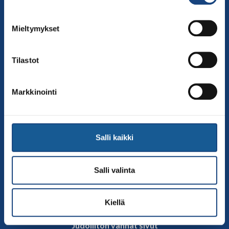
00250 Helsinki
Puh.
050-384 7563
Mieltymykset
Soittoaika 8.00 – 15.30
toimisto@judo.fi
Tilastot
Sivut
Yhteystiedot
Markkinointi
Judoliiton henkilöstö
Hallitus
Jäsenseurat
Salli kaikki
Kumppanit
Tapahtumakalenteri
Salli valinta
Linkkejä
Judoliiton uutiset
Kiellä
Materiaalit
Judoliiton vanhat sivut