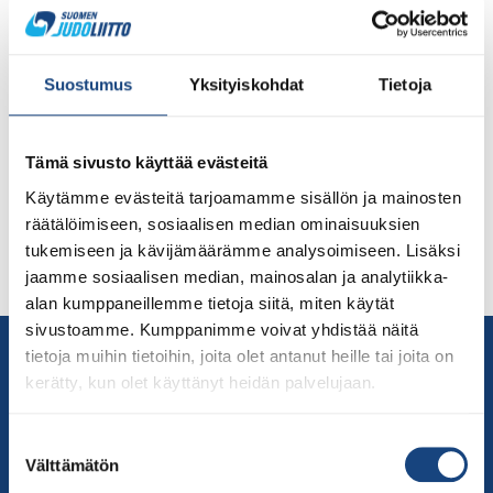
Judoliiton toimistopalveluissa on siirtymävaihe
vuodenvaihteen yli, johon asti Judoliiton
taloushallintoasiat on päätetty hankkia ostopalveluna.
Suostumus
Yksityiskohdat
Tietoja
Tätä varten Judoliitto pyysi useampia tarjouksia eri
toimijoilta. Alkuvuodesta hallitus käsittelee
toimistohenkilön rekrytointiin ja hallinon uudistuksen
Tämä sivusto käyttää evästeitä
jatkotoimenpiteisiin liittyvät asiat. Liikunta- ja
Käytämme evästeitä tarjoamamme sisällön ja mainosten
yhdistystoiminnan ammattilaiselta sujuvat judo ja
räätälöimiseen, sosiaalisen median ominaisuuksien
taloushallinto Judoliiton juoksevia taloushallinnon
tukemiseen ja kävijämäärämme analysoimiseen. Lisäksi
tehtäviä on valittu hoitamaan K.Karvonen Oy, jonka
jaamme sosiaalisen median, mainosalan ja analytiikka-
hallituksen puheenjohtaja on judoka […]
alan kumppaneillemme tietoja siitä, miten käytät
sivustoamme. Kumppanimme voivat yhdistää näitä
Yhteystiedot
tietoja muihin tietoihin, joita olet antanut heille tai joita on
Suomen Judoliitto
kerätty, kun olet käyttänyt heidän palvelujaan.
Olympiastadion
Paavo Nurmen tie 1
Suostumuksen
Välttämätön
valinta
00250 Helsinki